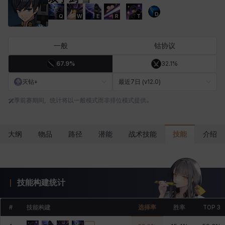
D
Q
W
E
R
T
卡洛琳
卡米洛
卡缇娅
卢克
厄喀翁
哈特
一般
钴协议
67.9%
32.1%
埃琳娜
埃索
塔齐娅
夏洛特
奇娅拉
妮娅
灭钻+
最近7日 (v12.0)
季前赛期间，统计将以一般模式而非排位模式提供。
妮琪
威廉
娜町
尤斯蒂娜
布莱尔
希瑟拉
技能
大纲
物品
路径
潜能
战术技能
介绍
席琳
彰一
慧珍
扎希尔
扬
普里亚
技能构建统计
李黛琳
杰琪
梅
比安卡
洛兹
海因茨
#
技能构建
选择率
胜率
TOP 3