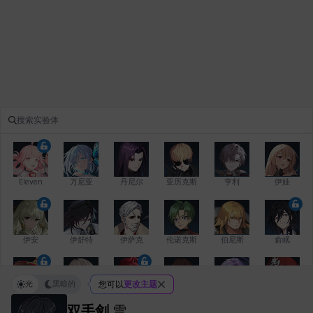
Eleven
万尼亚
丹尼尔
亚历克斯
亨利
伊娃
伊安
伊舒特
伊萨克
伦诺克斯
伯尼斯
俞岷
光
黑暗的
您可以
更改主题
修凯
克洛伊
克雷弗
凯希
劳拉
卡拉
双手剑
雪