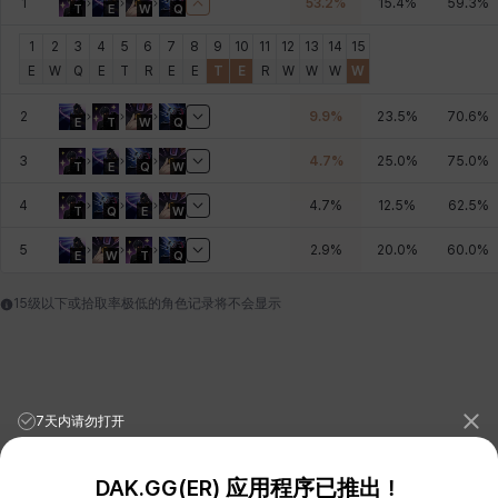
1
53.2
%
15.4
%
59.3
%
T
E
W
Q
燕翼
爱琳
玄佑
玛蒂娜
珍妮
皮奥洛
1
2
3
4
5
6
7
8
9
10
11
12
13
14
15
E
W
Q
E
T
R
E
E
T
E
R
W
W
W
W
2
9.9
%
23.5
%
70.6
%
盖瑞特
秀雅
米尔卡
约翰
纳塔朋
翡翠
E
T
W
Q
3
4.7
%
25.0
%
75.0
%
T
E
Q
W
4
4.7
%
12.5
%
62.5
%
肯尼思
艾丝蒂尔
艾比盖尔
艾玛
艾登
芬里尔
T
Q
E
W
5
2.9
%
20.0
%
60.0
%
E
W
T
Q
芭芭拉
莉央
莉诺尔
菲欧娜
蒂娅
西奥多
15级以下或拾取率极低的角色记录将不会显示
西尔维娅
费利克斯
达尔科
里昂
阿尔达
阿德拉
7天内请勿打开
DAK.GG(ER) 应用程序已推出！
阿德瑞娜
阿迪娜
阿隆索
阿雅
雪
雪琳