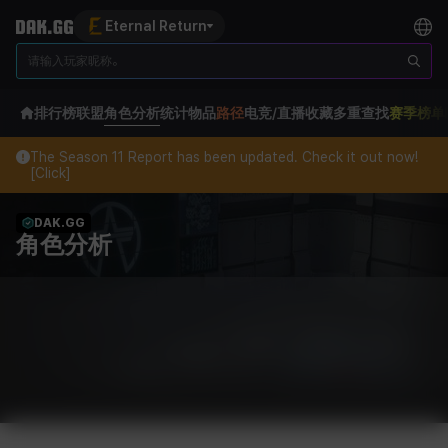
Eternal Return
排行榜
联盟
角色分析
统计
物品
路径
电竞/直播
收藏
多重查找
赛季榜单
The Season 11 Report has been updated. Check it out now!
[Click]
DAK.GG
角色分析