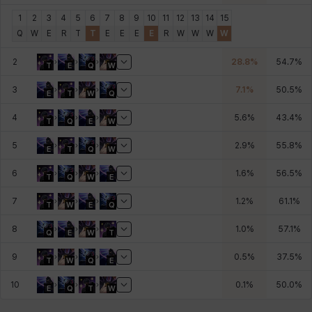
에스텔
에이든
에키온
엘레나
엠마
요한
1
2
3
4
5
6
7
8
9
10
11
12
13
14
15
Q
W
E
R
T
T
E
E
E
E
R
W
W
W
W
2
28.8
%
54.7
%
윌리엄
유민
유스티나
유키
이렘
이바
T
E
Q
W
3
7.1
%
50.5
%
E
T
W
Q
4
5.6
%
43.4
%
이슈트반
이안
일레븐
자히르
재키
제니
T
Q
E
W
5
2.9
%
55.8
%
E
T
Q
W
6
1.6
%
56.5
%
T
Q
W
E
츠바메
카밀로
카티야
칼라
캐시
케네스
7
1.2
%
61.1
%
T
W
E
Q
8
1.0
%
57.1
%
Q
E
W
T
코렐라인
크레이버
클로에
키아라
타지아
테오도르
9
0.5
%
37.5
%
T
W
Q
E
10
0.1
%
50.0
%
E
Q
T
W
펜리르
펠릭스
프리야
피오라
피올로
하트