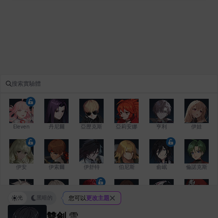
Eleven
丹尼爾
亞歷克斯
亞莉安娜
亨利
伊娃
伊安
伊索爾
伊舒特
伯尼斯
俞岷
倫諾克斯
光
黑暗的
您可以
更改主題
傑琪
克洛伊
克雷弗
凱茜
卡洛琳
卡爾拉
雙劍
雪