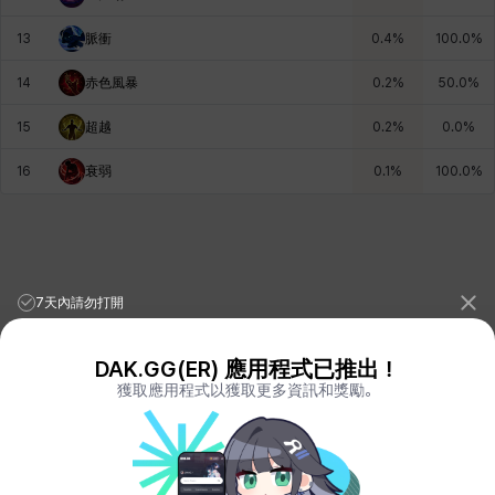
13
脈衝
0.4
%
100.0
%
青燕
馬庫斯
馬格努斯
黛比&瑪蓮
鼻荊
14
赤色風暴
0.2
%
50.0
%
15
超越
0.2
%
0.0
%
16
衰弱
0.1
%
100.0
%
7天內請勿打開
DAK.GG(ER) 應用程式已推出！
獲取應用程式以獲取更多資訊和獎勵。
League of Legends Stats
PORO.GG
Teamfight Tactics Stats
LOLCHESS.GG
Valorant Stats
VALORANT.DAK.GG
PUBG Stats
PUBG.DAK.GG
Eternal Return Stats
ER.DAK.GG