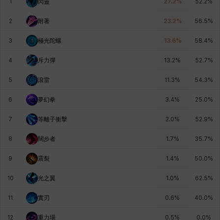
1
閃靈
27.2
%
52.2
%
皮奧洛
盧克
秀凱
秀雅
米爾卡
約翰
2
附著
23.2
%
56.5
%
3
極光陀螺
13.6
%
58.4
%
納塔朋
綾
翡翠
肯尼思
艾比蓋爾
艾琳娜
4
斥力彈
13.2
%
52.7
%
5
滾雷
11.3
%
54.3
%
艾瑪
艾登
艾絲黛爾
艾薩克
艾迪娜
芬里爾
6
夢幻拳
3.4
%
25.0
%
7
等離子衝擊
2.0
%
52.9
%
芭芭拉
莉央
莉諾爾
菲利克斯
菲歐拉
萬尼亞
8
闊步者
1.7
%
35.7
%
9
震裂
1.4
%
50.0
%
蒂亞
蓋瑞特
蘿拉
西奧多
達爾科
里昂
10
光之翼
1.0
%
62.5
%
11
實刃
0.6
%
40.0
%
阿德拉
阿爾達
阿隆索
雪
雪琳
雷妮
12
重力場
0.5
%
0.0
%