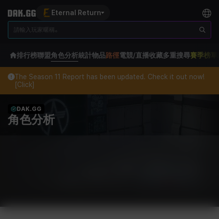
Eternal Return
排行榜
聯盟
角色分析
統計
物品
路徑
電競/直播
收藏
多重搜尋
賽季榜單
The Season 11 Report has been updated. Check it out now!
[Click]
DAK.GG
角色分析