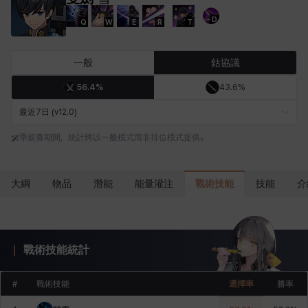
D
Q
W
E
R
T
卡米洛
卡緹雅
厄喀翁
哈特
塔齊雅
夏洛特
一般
鈷協議
56.4%
43.6%
妮婭
妮琪
威廉
娜汀
尤斯蒂娜
布萊爾
最近7日 (v12.0)
季前賽期間，統計將以一般模式而非排位模式提供。
希爾維婭
希瑟拉
席琳
彰一
愛琳
慧珍
戰術技能
大綱
物品
潛能
能量灌注
技能
介
揚
普里亞
李黛琳
查希爾
梅
比安卡
戰術技能統計
洛茲
海因茨
玹雨
珍妮
琪婭拉
瑪蒂娜
#
戰術技能
選擇率
勝率