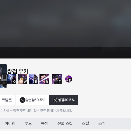
쌍검
유키
D
Q
W
E
R
T
코발트
양손검
69.5%
쌍검
30.5%
 기간에는 랭크 모드 대신 일반 모드 통계가 제공됩니다.
아이템
루트
특성
전술 스킬
스킬
소개