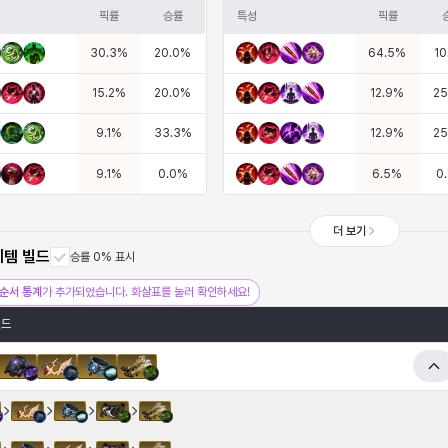
픽률
승률
특성
픽률
30.3
%
20.0
%
64.5
%
10
15.2
%
20.0
%
12.9
%
25
9.1
%
33.3
%
12.9
%
25
9.1
%
0.0
%
6.5
%
0
더 보기
이템 빌드
승률 0% 표시
순서 통계
가 추가되었습니다. 화살표를 눌러 확인하세요!
빌드