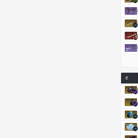
코렐라인
크레이버
클로에
키아라
타지아
테오도르
펜리르
펠릭스
프리야
피오라
피올로
하트
옷
헤이즈
헨리
현우
혜진
히스이