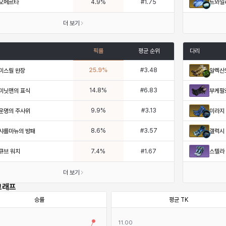
오메르타
트와일
4.9
%
#
1.75
더 보기
픽률
평균 순위
다리
25.9
%
#
3.48
미스릴 완장
알렉산
14.8
%
#
6.83
미닛맨의 표식
부케팔
9.9
%
#
3.13
운명의 주사위
미라지
8.6
%
#
3.57
샤를마뉴의 방패
갤럭시
큐브 워치
스텔라
7.4
%
#
1.67
더 보기
그래프
승률
평균 TK