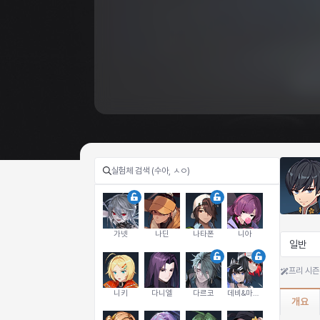
가넷
나딘
나타폰
니아
일반
프리 시즌
니키
다니엘
다르코
데비&마를렌
개요