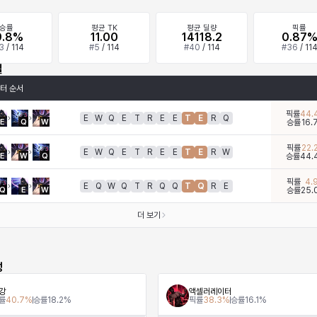
승률
평균 TK
평균 딜량
픽률
9.8%
11.00
14118.2
0.87
3
/
114
#
5
/
114
#
40
/
114
#
36
/
11
킬
터 순서
픽률
44.
E
W
Q
E
T
R
E
E
T
E
R
Q
E
Q
W
승률
16.
픽률
22.
E
W
Q
E
T
R
E
E
T
E
R
W
E
W
Q
승률
44.
픽률
4.
E
Q
W
Q
T
R
Q
Q
T
Q
R
E
Q
E
W
승률
25.
더 보기
성
강
액셀러레이터
률
40.7
%
승률
18.2
%
픽률
38.3
%
승률
16.1
%