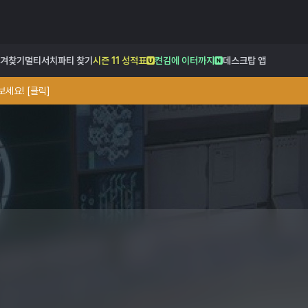
겨찾기
멀티서치
파티 찾기
시즌 11 성적표
켠김에 이터까지
데스크탑 앱
세요! [클릭]