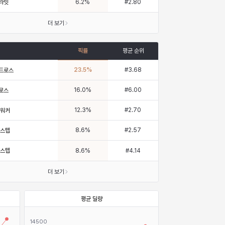
라잇
6.2
%
#
2.80
더 보기
픽률
평균 순위
23.5
%
#
3.68
드로스
16.0
%
#
6.00
로스
12.3
%
#
2.70
 워커
8.6
%
#
2.57
 스텝
 스텝
8.6
%
#
4.14
더 보기
평균 딜량