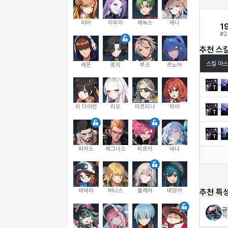
띠아
라우라
레녹스
레니
1
#
2
추천 스
스킬 마스
레온
로지
루크
르노어
T
리 다이린
리오
마르티나
마이
T
T
마커스
매그너스
미르카
바냐
바바라
버니스
블레어
비앙카
추천 특
금
픽