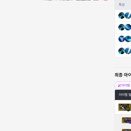
비형
샬럿
셀린
쇼우
특성
쇼이치
수아
슈린
시셀라
실비아
아델라
아드리아나
아디나
최종 아
아르다
아비게일
아야
아이솔
아이템 
아이템 
아이작
알렉스
알론소
얀
에스텔
에이든
에키온
엘레나