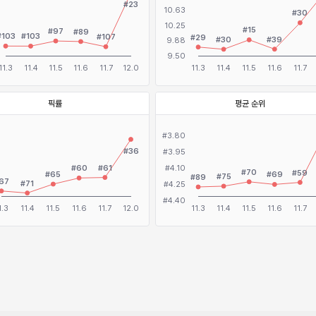
픽률
평균 순위