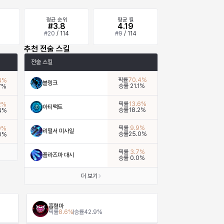
평균 순위
평균 킬
%
#3.8
4.19
4
#
20
/
114
#
9
/
114
추천 전술 스킬
전술 스킬
픽률
70.4
%
4
%
블링크
승률
21.1
%
7
%
픽률
13.6
%
2
%
아티팩트
승률
18.2
%
4
%
픽률
9.9
%
9
%
리펄서 미사일
승률
25.0
%
0
%
픽률
3.7
%
플라즈마 대시
승률
0.0
%
더 보기
흡혈마
픽률
8.6
%
승률
42.9
%