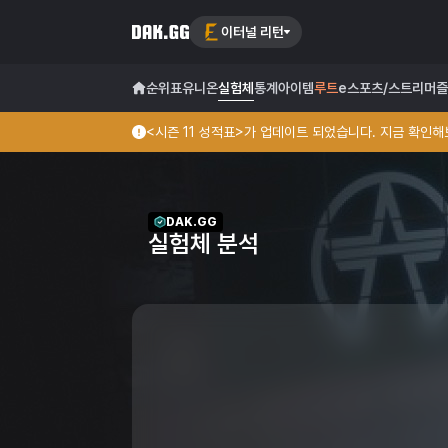
이터널 리턴
순위표
유니온
실험체
통계
아이템
루트
e스포츠/스트리머
즐
<시즌 11 성적표>가 업데이트 되었습니다. 지금 확인해보
DAK.GG
실험체 분석