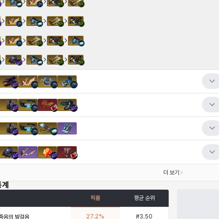
더 보기
통계
픽률
평균 순위
27.2
%
#
3.50
죽음의 발걸음