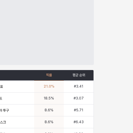
픽률
평균 순위
21.0
%
#
3.41
증표
18.5
%
#
3.07
트
8.6
%
#
5.71
마 투구
8.6
%
#
6.43
마스크