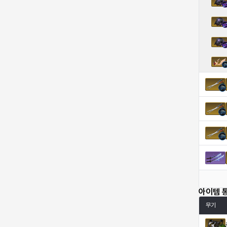
엠마
요한
윌리엄
유민
유스티나
유키
이렘
이바
이슈트반
이안
일레븐
자히르
재키
제니
츠바메
카밀로
아이템 
카티야
칼라
캐시
케네스
무기