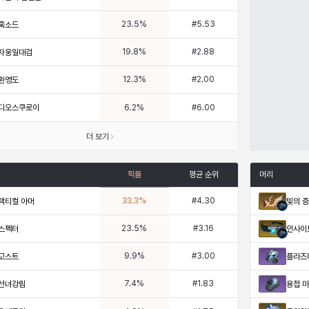
23.5
%
#
5.53
훅소드
19.8
%
#
2.88
자웅일대검
12.3
%
#
2.00
환영도
디오스쿠로이
6.2
%
#
6.00
더 보기
픽률
평균 순위
머리
33.3
%
#
4.30
택티컬 아머
빛의 
23.5
%
#
3.16
스펙터
인사이
9.9
%
#
3.00
고스트
플라즈
7.4
%
#
1.83
선녀강림
용접 