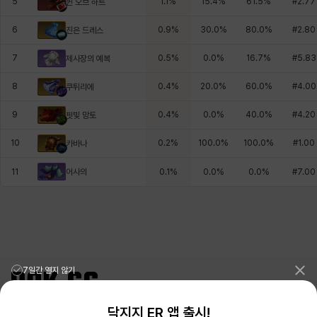
5
1.1
%
15.4
%
61.5
%
#
2.77
퀸 오브 하트
6
0.9
%
30.0
%
80.0
%
#
2.80
진은 드레스
7
0.5
%
0.0
%
16.7
%
#
5.83
제사장의 예복
8
0.4
%
20.0
%
60.0
%
#
4.00
쿠튀리에
9
0.4
%
0.0
%
40.0
%
#
4.20
핏빛 망토
10
0.2
%
100.0
%
100.0
%
#
1.00
카바나
어사의
11
0.1
%
0.0
%
0.0
%
#
7.00
7일간 열지 않기
닥지지 ER 앱 출시!
리그오브레전드 전적검색 포로지지
PORO.GG