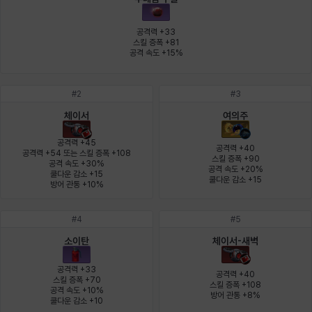
에스텔
에이든
에키온
엘레나
엠마
요한
공격력 +33

스킬 증폭 +81

공격 속도 +15%
윌리엄
유민
유스티나
유키
이렘
이바
#
2
#
3
체이서
여의주
이슈트반
이안
일레븐
자히르
재키
제니
공격력 +45

공격력 +40

공격력 +54 또는 스킬 증폭 +108

스킬 증폭 +90

공격 속도 +30%

공격 속도 +20%

쿨다운 감소 +15

츠바메
카밀로
카티야
칼라
캐시
케네스
쿨다운 감소 +15
방어 관통 +10%
#
4
#
5
코렐라인
크레이버
클로에
키아라
타지아
테오도르
소이탄
체이서-새벽
공격력 +33

공격력 +40

스킬 증폭 +70

스킬 증폭 +108

공격 속도 +10%

펜리르
펠릭스
프리야
피오라
피올로
하트
방어 관통 +8%
쿨다운 감소 +10