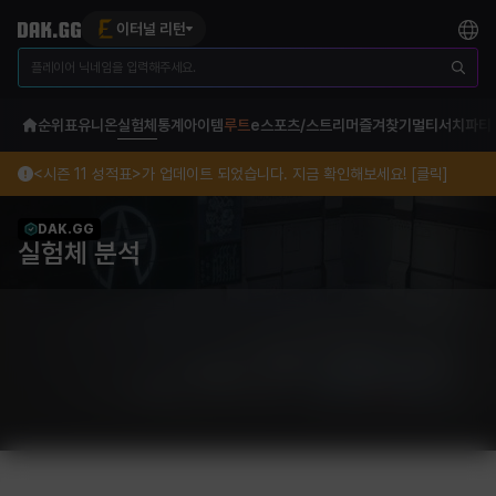
이터널 리턴
순위표
유니온
실험체
통계
아이템
루트
e스포츠/스트리머
즐겨찾기
멀티서치
파티
<시즌 11 성적표>가 업데이트 되었습니다. 지금 확인해보세요! [클릭]
DAK.GG
실험체 분석