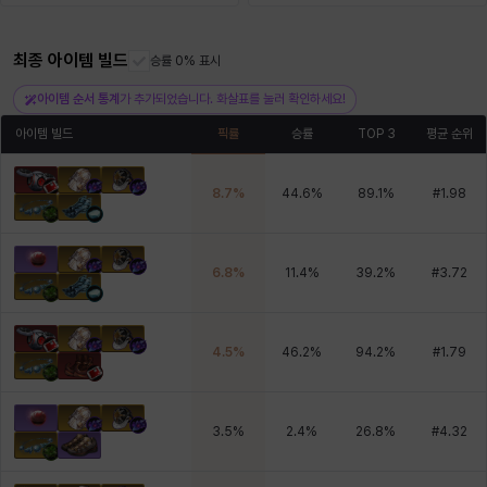
최종 아이템 빌드
헤이즈
헨리
승률 0% 표시
현우
혜진
히스이
아이템 순서 통계
가 추가되었습니다. 화살표를 눌러 확인하세요!
아이템 빌드
픽률
승률
TOP 3
평균 순위
8.7
%
44.6
%
89.1
%
#
1.98
6.8
%
11.4
%
39.2
%
#
3.72
4.5
%
46.2
%
94.2
%
#
1.79
3.5
%
2.4
%
26.8
%
#
4.32