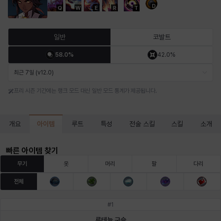
D
Q
W
E
R
T
마르티나
마이
마커스
매그너스
미르카
바냐
일반
코발트
58.0%
42.0%
바바라
버니스
블레어
비앙카
비형
샬럿
최근 7일 (v12.0)
프리 시즌 기간에는 랭크 모드 대신 일반 모드 통계가 제공됩니다.
셀린
쇼우
쇼이치
수아
슈린
시셀라
아이템
개요
루트
특성
전술 스킬
스킬
소개
실비아
아델라
아드리아나
아디나
아르다
아비게일
빠른 아이템 찾기
무기
옷
머리
팔
다리
전체
아야
아이솔
아이작
알렉스
알론소
얀
#
1
루테늄 구슬