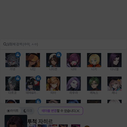
가넷
나딘
나타폰
니아
니키
다니엘
다르코
데비&마를렌
띠아
라우라
레녹스
레니
라이트
다크
테마를 변경
할 수 있습니다.
레온
로지
루크
르노어
리 다이린
리오
투척
자히르