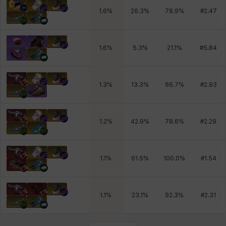
1.6
%
26.3
%
78.9
%
#
2.47
1.6
%
5.3
%
21.1
%
#
5.84
1.3
%
13.3
%
66.7
%
#
2.93
1.2
%
42.9
%
78.6
%
#
2.29
1.1
%
61.5
%
100.0
%
#
1.54
1.1
%
23.1
%
92.3
%
#
2.31