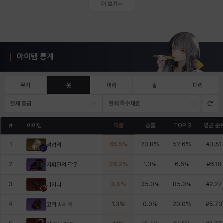
더 보기
아이템 통계
무기
옷
머리
팔
다리
전체 등급
전체 특수재료
#
아이템
픽률
승률
TOP 3
평균 순
1
65.5
%
20.8
%
52.6
%
#
3.51
성법의
2
26.2
%
1.3
%
6.6
%
#
6.18
지휘관의 갑옷
3
3.4
%
35.0
%
85.0
%
#
2.27
비키니
4
1.3
%
0.0
%
20.0
%
#
5.73
고위 사제복