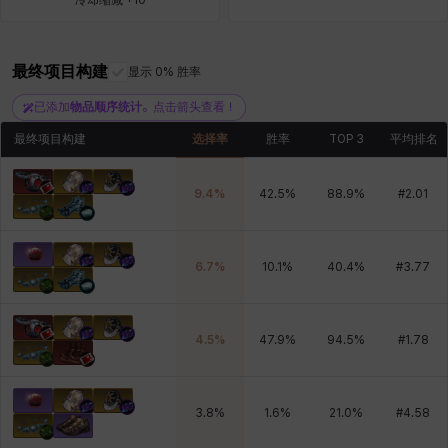
最终项目构建
雷妮
马库斯
显示 0% 胜率
马格努斯
黛比&玛莲
鼻荆
已添加
物品顺序统计
。点击箭头查看！
最终项目构建
选择率
胜率
TOP 3
平均排名
9.4
%
42.5
%
88.9
%
#
2.01
6.7
%
10.1
%
40.4
%
#
3.77
4.5
%
47.9
%
94.5
%
#
1.78
3.8
%
1.6
%
21.0
%
#
4.58