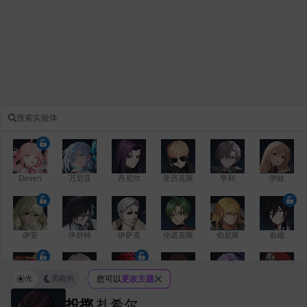
Eleven
万尼亚
丹尼尔
亚历克斯
亨利
伊娃
伊安
伊舒特
伊萨克
伦诺克斯
伯尼斯
俞岷
光
黑暗的
您可以
更改主题
修凯
克洛伊
克雷弗
凯希
劳拉
卡拉
投掷
扎希尔