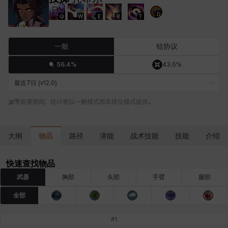
D
Q
W
E
R
T
卡洛琳
卡米洛
卡缇娅
卢克
厄喀翁
哈特
一般
钴协议
56.4%
43.6%
埃琳娜
埃索
塔齐娅
夏洛特
奇娅拉
妮娅
最近7日 (v12.0)
季前赛期间，统计将以一般模式而非排位模式提供。
妮琪
威廉
娜町
尤斯蒂娜
布莱尔
希瑟拉
物品
大纲
路径
潜能
战术技能
技能
介绍
席琳
彰一
慧珍
扎希尔
扬
普里亚
快速查找物品
武器
胸部
头部
手臂
腿部
全部
李黛琳
杰琪
梅
比安卡
洛兹
海因茨
#
1