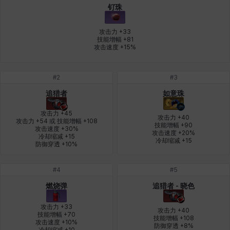
钌珠
燕翼
爱琳
玄佑
玛蒂娜
珍妮
皮奥洛
攻击力 +33

技能增幅 +81

攻击速度 +15%
盖瑞特
秀雅
米尔卡
约翰
纳塔朋
翡翠
#
2
#
3
追猎者
如意珠
肯尼思
艾丝蒂尔
艾比盖尔
艾玛
艾登
芬里尔
攻击力 +45

攻击力 +40

攻击力 +54 或 技能增幅 +108

技能增幅 +90

攻击速度 +30%

攻击速度 +20%

冷却缩减 +15

芭芭拉
莉央
莉诺尔
菲欧娜
蒂娅
西奥多
冷却缩减 +15
防御穿透 +10%
#
4
#
5
西尔维娅
费利克斯
达尔科
里昂
阿尔达
阿德拉
燃烧弹
追猎者 - 晓色
攻击力 +33

攻击力 +40

技能增幅 +70

技能增幅 +108

攻击速度 +10%

阿德瑞娜
阿迪娜
阿隆索
阿雅
雪
雪琳
防御穿透 +8%
冷却缩减 +10