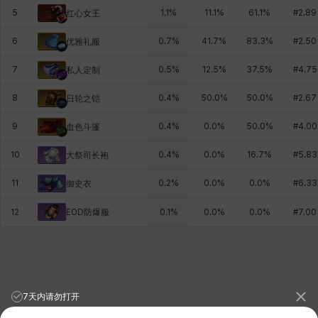
5
1.1
%
11.1
%
61.1
%
#
2.89
红心女王
6
0.7
%
41.7
%
83.3
%
#
2.50
优雅礼服
7
0.5
%
12.5
%
37.5
%
#
4.75
私人定制
8
0.4
%
50.0
%
50.0
%
#
2.67
日轮之铠
9
0.4
%
0.0
%
50.0
%
#
4.00
血色斗篷
10
0.4
%
0.0
%
16.7
%
#
5.83
大祭司长袍
11
0.2
%
0.0
%
0.0
%
#
6.33
御史衣
EOD防爆服
12
0.1
%
0.0
%
0.0
%
#
7.00
7天内请勿打开