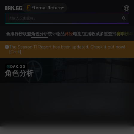
Eternal Return
排行榜
联盟
角色分析
统计
物品
路径
电竞/直播
收藏
多重查找
赛季榜单
The Season 11 Report has been updated. Check it out now!
[Click]
DAK.GG
角色分析