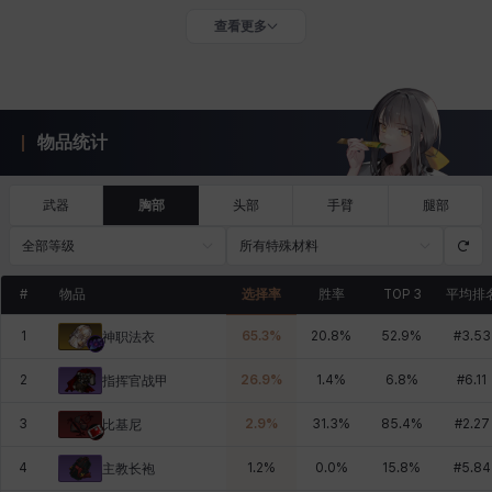
查看更多
物品统计
武器
胸部
头部
手臂
腿部
全部等级
所有特殊材料
#
物品
选择率
胜率
TOP 3
平均排
1
65.3
%
20.8
%
52.9
%
#
3.53
神职法衣
2
26.9
%
1.4
%
6.8
%
#
6.11
指挥官战甲
3
2.9
%
31.3
%
85.4
%
#
2.27
比基尼
4
1.2
%
0.0
%
15.8
%
#
5.84
主教长袍