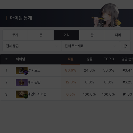
아이템 통계
무기
옷
머리
팔
다리
전체 등급
전체 특수재료
#
아이템
픽률
승률
TOP 3
평균 순
1
80.6
%
24.0
%
56.0
%
#
3.44
앙 가르드
2
12.9
%
0.0
%
0.0
%
#
6.25
제국 왕관
예언자의 터번
3
6.5
%
100.0
%
100.0
%
#
1.00