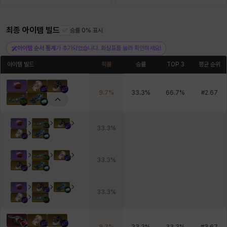
헤이즈
헨리
현우
혜진
히스이
최종 아이템 빌드
승률 0% 표시
아이템 순서 통계
가 추가되었습니다. 화살표를 눌러 확인하세요!
아이템 빌드
픽률
승률
TOP 3
평균 순위
9.7
%
33.3
%
66.7
%
#
2.67
33.3
%
33.3
%
33.3
%
9.7
%
33.3
%
33.3
%
#
3.67