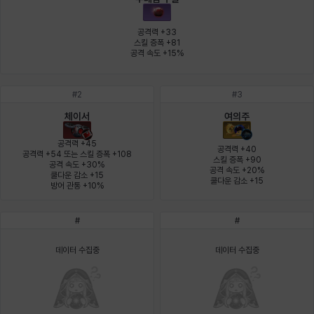
에스텔
에이든
에키온
엘레나
엠마
요한
공격력 +33

스킬 증폭 +81

공격 속도 +15%
윌리엄
유민
유스티나
유키
이렘
이바
#
2
#
3
체이서
여의주
이슈트반
이안
일레븐
자히르
재키
제니
공격력 +45

공격력 +40

공격력 +54 또는 스킬 증폭 +108

스킬 증폭 +90

공격 속도 +30%

공격 속도 +20%

쿨다운 감소 +15

츠바메
카밀로
카티야
칼라
캐시
케네스
쿨다운 감소 +15
방어 관통 +10%
#
#
코렐라인
크레이버
클로에
키아라
타지아
테오도르
데이터 수집중
데이터 수집중
펜리르
펠릭스
프리야
피오라
피올로
하트