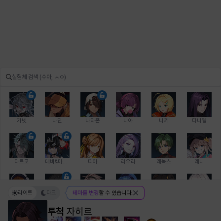
가넷
나딘
나타폰
니아
니키
다니엘
다르코
데비&마를렌
띠아
라우라
레녹스
레니
라이트
다크
테마를 변경
할 수 있습니다.
레온
로지
루크
르노어
리 다이린
리오
투척
자히르