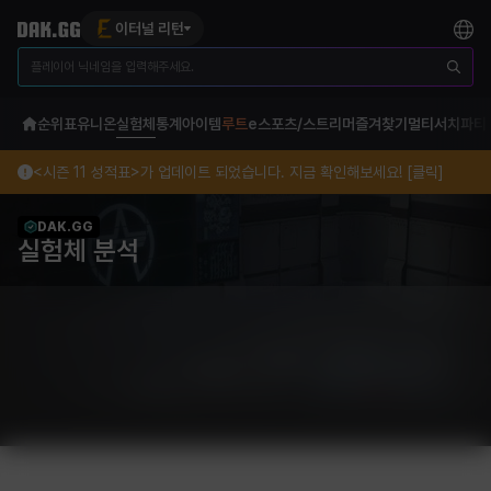
이터널 리턴
순위표
유니온
실험체
통계
아이템
루트
e스포츠/스트리머
즐겨찾기
멀티서치
파티
<시즌 11 성적표>가 업데이트 되었습니다. 지금 확인해보세요! [클릭]
DAK.GG
실험체 분석