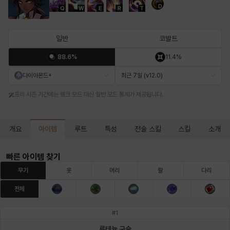
D
Q
W
E
R
T
마르티나
마이
마커스
매그너스
미르카
바냐
일반
코발트
88.6%
11.4%
바바라
버니스
블레어
비앙카
비형
샬럿
다이아몬드+
최근 7일 (v12.0)
프리 시즌 기간에는 랭크 모드 대신 일반 모드 통계가 제공됩니다.
셀린
쇼우
쇼이치
수아
슈린
시셀라
아이템
개요
루트
특성
전술 스킬
스킬
소개
실비아
아델라
아드리아나
아디나
아르다
아비게일
빠른 아이템 찾기
무기
옷
머리
팔
다리
전체
아야
아이솔
아이작
알렉스
알론소
얀
#
1
루테늄 구슬