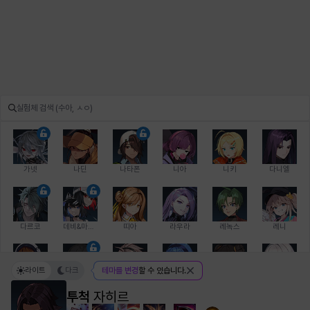
가넷
나딘
나타폰
니아
니키
다니엘
다르코
데비&마를렌
띠아
라우라
레녹스
레니
라이트
다크
테마를 변경
할 수 있습니다.
레온
로지
루크
르노어
리 다이린
리오
투척
자히르