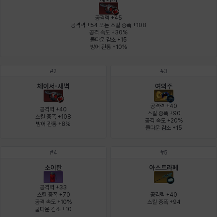
에스텔
에이든
에키온
엘레나
엠마
요한
공격력 +45

공격력 +54 또는 스킬 증폭 +108

공격 속도 +30%

쿨다운 감소 +15

윌리엄
유민
유스티나
유키
이렘
이바
방어 관통 +10%
#
2
#
3
이슈트반
이안
일레븐
자히르
재키
제니
체이서-새벽
여의주
공격력 +40

공격력 +40

스킬 증폭 +90

스킬 증폭 +108

공격 속도 +20%

방어 관통 +8%
츠바메
카밀로
카티야
칼라
캐시
케네스
쿨다운 감소 +15
#
4
#
5
코렐라인
크레이버
클로에
키아라
타지아
테오도르
소이탄
아스트라페
공격력 +33

스킬 증폭 +70

공격력 +40

공격 속도 +10%

스킬 증폭 +94
펜리르
펠릭스
프리야
피오라
피올로
하트
쿨다운 감소 +10