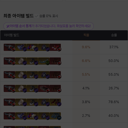
최종 아이템 빌드
헤이즈
헨리
승률 0% 표시
현우
혜진
히스이
아이템 순서 통계
가 추가되었습니다. 화살표를 눌러 확인하세요!
아이템 빌드
픽률
승률
9.6
%
37.1
%
6.6
%
50.0
%
5.5
%
55.0
%
4.1
%
26.7
%
3.8
%
78.6
%
2.7
%
40.0
%