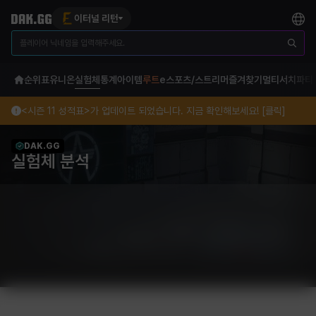
이터널 리턴
순위표
유니온
실험체
통계
아이템
루트
e스포츠/스트리머
즐겨찾기
멀티서치
파티
<시즌 11 성적표>가 업데이트 되었습니다. 지금 확인해보세요! [클릭]
DAK.GG
실험체 분석