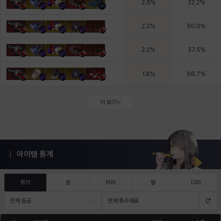
2.5
%
22.2
%
2.2
%
50.0
%
2.2
%
37.5
%
1.6
%
66.7
%
더 보기
아이템 통계
무기
옷
머리
팔
다리
전체 등급
전체 특수재료