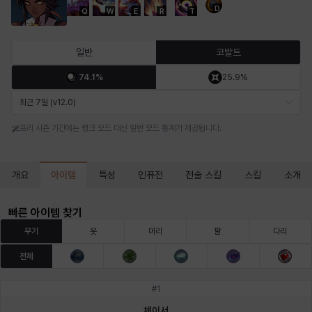
D
Q
W
E
R
T
마르티나
마이
마커스
매그너스
미르카
바냐
일반
코발트
74.1%
25.9%
바바라
버니스
블레어
비앙카
비형
샬럿
최근 7일 (v12.0)
프리 시즌 기간에는 랭크 모드 대신 일반 모드 통계가 제공됩니다.
셀린
쇼우
쇼이치
수아
슈린
시셀라
아이템
개요
특성
인퓨전
전술 스킬
스킬
소개
실비아
아델라
아드리아나
아디나
아르다
아비게일
빠른 아이템 찾기
무기
옷
머리
팔
다리
전체
아야
아이솔
아이작
알렉스
알론소
얀
#
1
체이서