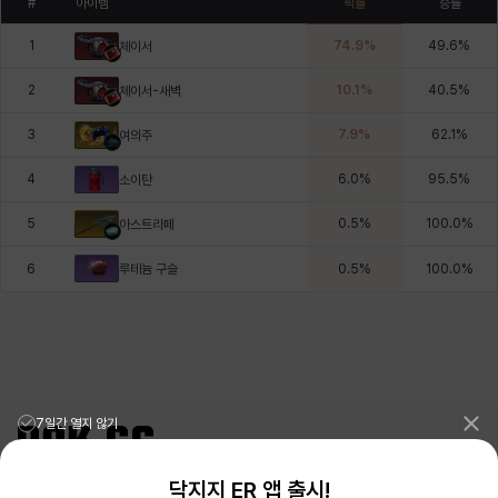
#
아이템
픽률
승률
1
74.9
%
49.6
%
체이서
2
10.1
%
40.5
%
체이서-새벽
3
7.9
%
62.1
%
여의주
4
6.0
%
95.5
%
소이탄
5
0.5
%
100.0
%
아스트라페
루테늄 구슬
6
0.5
%
100.0
%
7일간 열지 않기
닥지지 ER 앱 출시!
리그오브레전드 전적검색 포로지지
PORO.GG