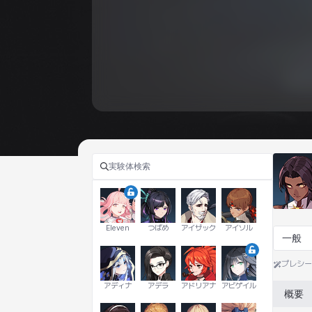
Eleven
つばめ
アイザック
アイソル
一般
プレシ
アディナ
アデラ
アドリアナ
アビゲイル
概要