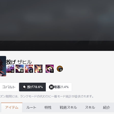
投げ
ザヒル
D
Q
W
E
R
T
コバルト
投げ
78.6%
暗器
21.4%
ーズン期間には、ランクモードの代わりに一般モード統計が提供されます。
アイテム
ルート
特性
戦術スキル
スキル
紹介