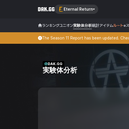
Eternal Return
ランキング
ユニオン
実験体分析
統計
アイテム
ルート
e
The Season 11 Report has been updated. Check
DAK.GG
実験体分析