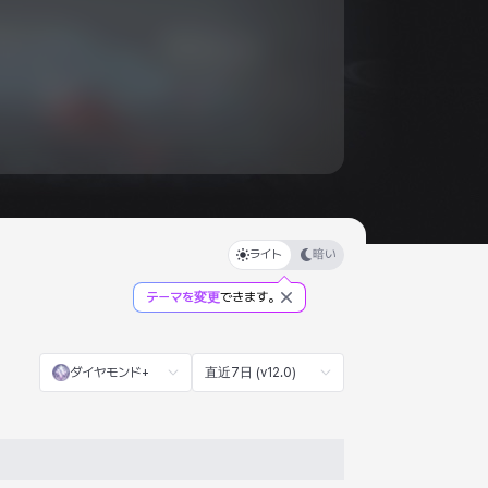
ライト
暗い
テーマを変更
できます。
ダイヤモンド+
直近7日 (v12.0)