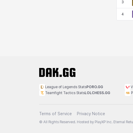
3
マーカス
ミルカ
ヤン
ユスティナ
4
ユミン
ヨハン
ラウラ
ルク
レオン
レニ
レノア
レノックス
ロッジ
ヴァーニャ
彰一
莉央
League of Legends Stats
PORO.GG
V
Teamfight Tactics Stats
LOLCHESS.GG
P
雪
Terms of Service
Privacy Notice
© All Rights Reserved. Hosted by PlayXP Inc. Eternal Retur