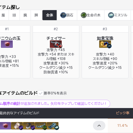
イテム探し
服
頭
腕
脚
全体
隕石
生命の木
ミスリル
#
1
#
2
#
3
テニウムの玉
チェイサー
如意宝珠
攻撃力 +45

攻撃力 +54 または スキ
攻撃力 +40

撃力 +33

ル増幅 +108

スキル増幅 +90

ル増幅 +81

攻撃速度 +30%

攻撃速度 +20%

撃速度 +15%
クールダウン減少 +15

クールダウン減少 +15
防御貫通 +10%
なアイテムのビルド
勝率0%を表示
テム順序の統計
が追加されました。矢印をタップして確認してください！
最終的なアイテムのビルド
ピック率
11.4
%