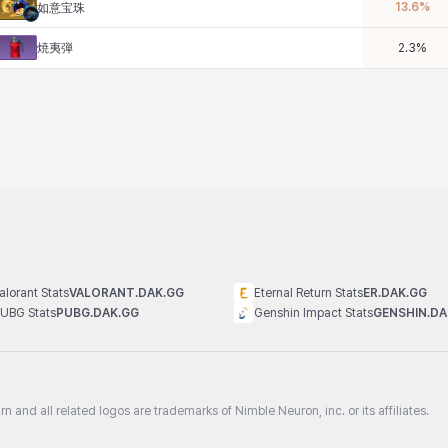
13.6
%
如意宝珠
焼夷弾
2.3
%
alorant Stats
VALORANT.DAK.GG
Eternal Return Stats
ER.DAK.GG
UBG Stats
PUBG.DAK.GG
Genshin Impact Stats
GENSHIN.DA
n and all related logos are trademarks of Nimble Neuron, inc. or its affiliates.