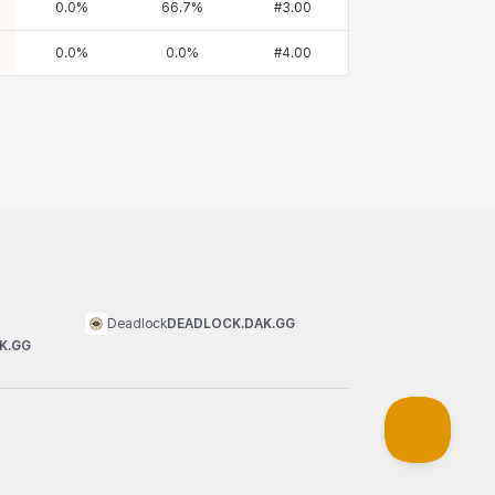
0.0
%
66.7
%
#
3.00
0.0
%
0.0
%
#
4.00
Deadlock
DEADLOCK.DAK.GG
K.GG