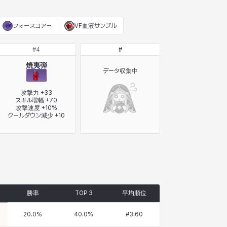
フォースコアー
VF血液サンプル
#
4
#
焼夷弾
データ収集中
攻撃力 +33

スキル増幅 +70

攻撃速度 +10%

クールダウン減少 +10
勝率
TOP 3
平均順位
20.0
%
40.0
%
#
3.60