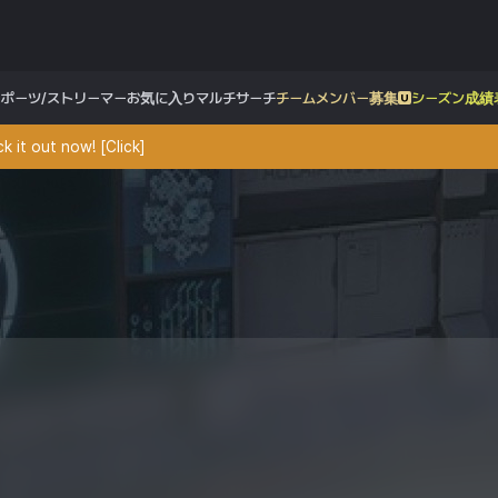
スポーツ/ストリーマー
お気に入り
マルチサーチ
チームメンバー募集
シーズン成績
 it out now! [Click]