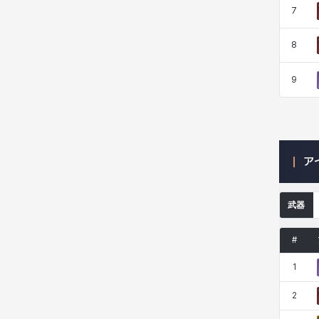
7
ニッキー
ハート
バニス
バーバラ
8
9
ヒスイ
ヒョヌ
ビアンカ
ビヒョン
ピオロ
フィオラ
フェリックス
フェンリル
ア
武器
ブレア
プリヤ
ヘイズ
ヘジン
#
1
ヘンリー
マイ
マグヌス
マルティナ
2