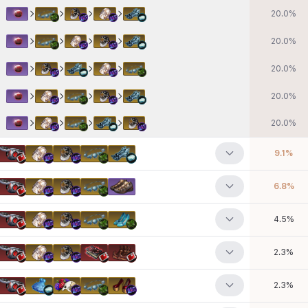
20.0
%
20.0
%
20.0
%
20.0
%
20.0
%
9.1
%
6.8
%
4.5
%
2.3
%
2.3
%