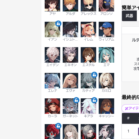
簡単ア
アヤ
アルダ
アレックス
アロンソ
武器
イアン
イシュトヴァーン
イレム
ウィリアム
ル
攻
スキ
エイデン
エキオン
エステル
エマ
攻
エレナ
エヴァ
カティア
カミロ
最終的
アイ
カーラ
ガーネット
キアラ
キャッシー
#
1