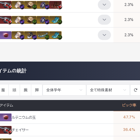
2.3
%
2.3
%
2.3
%
イテムの統計
服
頭
腕
脚
全体学年
全て特殊素材
アイテム
ピック率
47.7
%
ルテニウムの玉
36.4
%
チェイサー