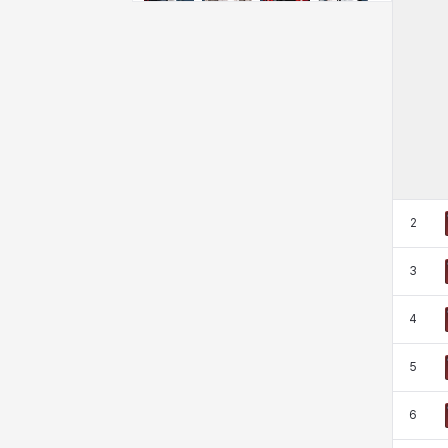
クレイヴァー
クロエ
ケネス
コラライン
ザヒル
シウカイ
シセラ
シャーロット
シュリン
シルヴィア
ジェニー
ジャッキー
2
スア
セリーヌ
タジア
ダイリン
3
4
ダニエル
ダルコ
ティア
テオドール
5
6
デビー&マーリン
ナタポン
ナディン
ニア