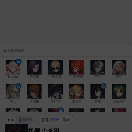
Eleven
丹尼爾
亞歷克斯
亞莉安娜
亨利
伊娃
伊安
伊索爾
伊舒特
伯尼斯
俞岷
倫諾克斯
光
黑暗的
您可以
更改主題
傑琪
克洛伊
克雷弗
凱茜
卡洛琳
卡爾拉
投擲
查希爾