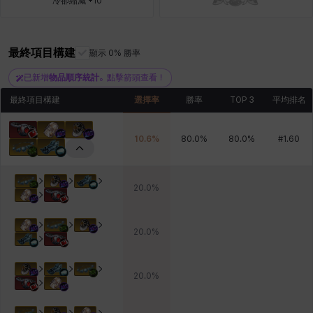
冷卻縮減 +10
青燕
馬庫斯
馬格努斯
黛比&瑪蓮
鼻荊
最終項目構建
顯示 0% 勝率
已新增
物品順序統計
。點擊箭頭查看！
最終項目構建
選擇率
勝率
TOP 3
平均排名
10.6
%
80.0
%
80.0
%
#
1.60
20.0
%
20.0
%
20.0
%