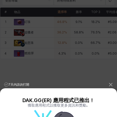
全部等級
所有特殊材料
#
物品
選擇率
勝率
TOP 3
平均排
1
46.8
%
9.1
%
18.2
%
#
5.09
釕珠
2
36.2
%
58.8
%
76.5
%
#
2.06
追獵者
3
12.8
%
0.0
%
66.7
%
#
3.00
如意珠
燃燒彈
4
4.3
%
0.0
%
0.0
%
#
5.00
7天內請勿打開
DAK.GG(ER) 應用程式已推出！
獲取應用程式以獲取更多資訊和獎勵。
League of Legends Stats
PORO.GG
Teamfight Tactics Stats
LOLCHESS.GG