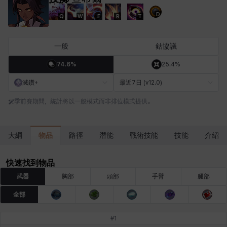
D
Q
W
E
R
T
卡米洛
卡緹雅
厄喀翁
哈特
塔齊雅
夏洛特
一般
鈷協議
74.6%
25.4%
妮婭
妮琪
威廉
娜汀
尤斯蒂娜
布萊爾
滅鑽+
最近7日 (v12.0)
季前賽期間，統計將以一般模式而非排位模式提供。
希爾維婭
希瑟拉
席琳
彰一
愛琳
慧珍
物品
大綱
路徑
潛能
戰術技能
技能
介紹
揚
普里亞
李黛琳
查希爾
梅
比安卡
快速找到物品
武器
胸部
頭部
手臂
腿部
全部
洛茲
海因茨
玹雨
珍妮
琪婭拉
瑪蒂娜
#
1