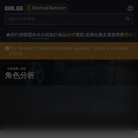
Eternal Return
排行榜
聯盟
角色分析
統計
物品
路徑
電競/直播
收藏
多重搜尋
賽季榜單
The Season 11 Report has been updated. Check it out now!
[Click]
DAK.GG
角色分析