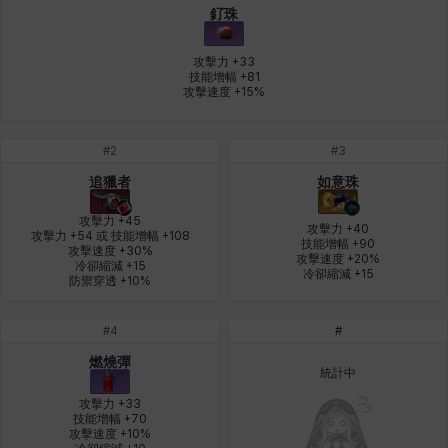
釕珠
皮奧洛
盧克
秀凱
秀雅
米爾卡
約翰
攻擊力 +33

技能增幅 +81

攻擊速度 +15%
納塔朋
綾
翡翠
肯尼思
艾比蓋爾
艾琳娜
#
2
#
3
追獵者
如意珠
艾瑪
艾登
艾絲黛爾
艾薩克
艾迪娜
芬里爾
攻擊力 +45

攻擊力 +40

攻擊力 +54 或 技能增幅 +108

技能增幅 +90

攻擊速度 +30%

攻擊速度 +20%

冷卻縮減 +15

芭芭拉
莉央
莉諾爾
菲利克斯
菲歐拉
萬尼亞
冷卻縮減 +15
防禦穿透 +10%
#
4
#
蒂亞
蓋瑞特
蘿拉
西奧多
達爾科
里昂
燃燒彈
統計中
攻擊力 +33

技能增幅 +70

攻擊速度 +10%

阿德拉
阿爾達
阿隆索
雪
雪琳
雷妮