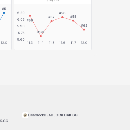
Deadlock
DEADLOCK.DAK.GG
K.GG