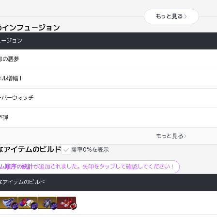
もっと見る
めインフュージョン
ュージョン
那の悪夢
ル増幅 I
ーバーウォッチ
甲弾
もっと見る
なアイテムのビルド
勝率0%を表示
テム順序の統計
が追加されました。矢印をタップして確認してください！
なアイテムのビルド