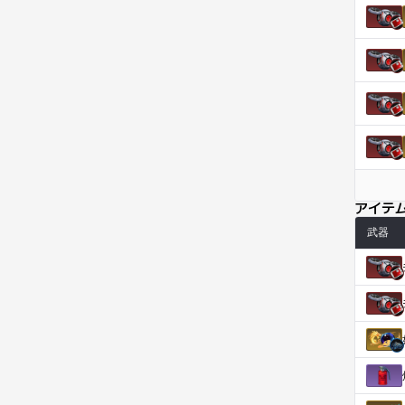
ニッキー
ハート
バニス
バーバラ
ヒスイ
ヒョヌ
ビアンカ
ビヒョン
ピオロ
フィオラ
フェリックス
フェンリル
アイテ
武器
ブレア
プリヤ
ヘイズ
ヘジン
ヘンリー
マイ
マグヌス
マルティナ