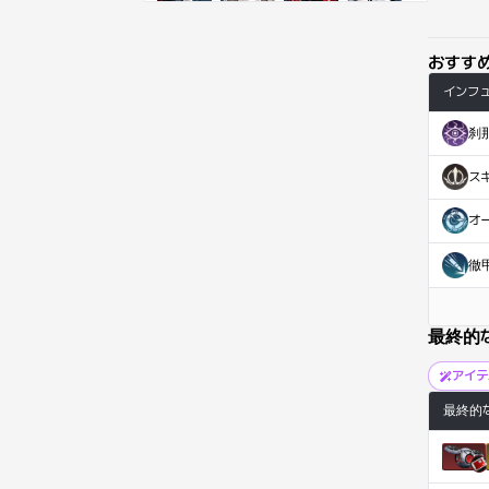
クレイヴァー
クロエ
ケネス
コラライン
おすす
インフ
ザヒル
シウカイ
シセラ
シャーロット
刹
スキ
シュリン
シルヴィア
ジェニー
ジャッキー
オ
徹
スア
セリーヌ
タジア
ダイリン
最終的
ダニエル
ダルコ
ティア
テオドール
アイ
最終的
デビー&マーリン
ナタポン
ナディン
ニア