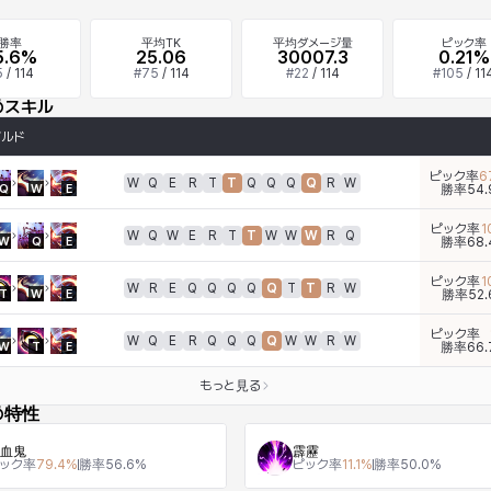
勝率
平均TK
平均ダメージ量
ピック率
5.6%
25.06
30007.3
0.21%
5
/
114
#
75
/
114
#
22
/
114
#
105
/
11
めスキル
ビルド
ピック率
6
W
Q
E
R
T
T
Q
Q
Q
Q
R
W
Q
W
E
勝率
54.
ピック率
1
W
Q
W
E
R
T
T
W
W
W
R
Q
W
Q
E
勝率
68.
ピック率
1
W
R
E
Q
Q
Q
Q
Q
T
T
R
W
T
W
E
勝率
52.
ピック率
W
Q
E
R
Q
Q
Q
Q
W
W
R
W
W
T
E
勝率
66.
もっと見る
め特性
血鬼
霹靂
ック率
79.4
%
勝率
56.6
%
ピック率
11.1
%
勝率
50.0
%