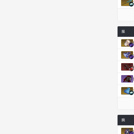
マーカス
ミルカ
ヤン
ユスティナ
ユミン
ヨハン
ラウラ
ルク
服
レオン
レニ
レノア
レノックス
ロッジ
ヴァーニャ
彰一
莉央
雪
腕