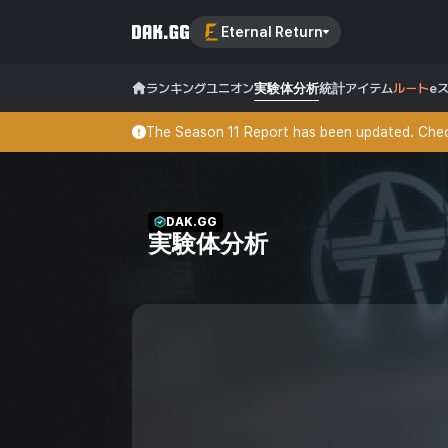
Eternal Return
ランキング
ユニオン
実験体分析
統計
アイテム
ルート
e
The Season 11 Report has been updated. Check
DAK.GG
実験体分析