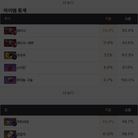
더 보기
아이템 통계
무기
픽률
승률
74.3
%
50.4
%
체이서
11.4
%
43.6
%
체이서-새벽
7.2
%
63.3
%
여의주
5.4
%
91.9
%
소이탄
루테늄 구슬
0.7
%
100.0
%
더 보기
옷
픽률
승률
45.9
%
48.7
%
쿠튀리에
41.5
%
58.5
%
성법의