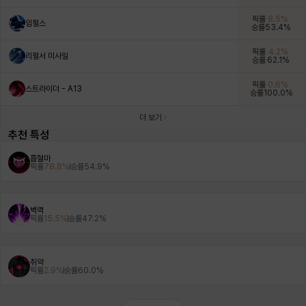
픽률
8.5
%
임펄스
승률
53.4
%
헤이즈
헨리
현우
혜진
히스이
픽률
4.2
%
리펄서 미사일
승률
62.1
%
픽률
0.6
%
스트라이더 - A13
승률
100.0
%
더 보기
추천 특성
흡혈마
픽률
78.8
%
승률
54.9
%
벽력
픽률
15.5
%
승률
47.2
%
취약
픽률
2.9
%
승률
60.0
%