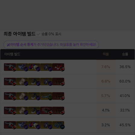
최종 아이템 빌드
승률 0% 표시
아이템 순서 통계
가 추가되었습니다. 화살표를 눌러 확인하세요!
아이템 빌드
픽률
승률
7.6
%
36.5
%
6.6
%
60.0
%
5.7
%
41.0
%
4.1
%
32.1
%
3.2
%
45.5
%