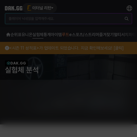
이터널 리턴
순위표
유니온
실험체
통계
아이템
루트
e스포츠/스트리머
즐겨찾기
멀티서치
파티
<시즌 11 성적표>가 업데이트 되었습니다. 지금 확인해보세요! [클릭]
DAK.GG
실험체 분석