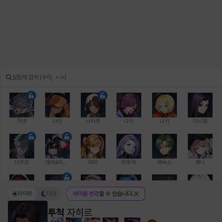
가넷
나딘
나타폰
니아
니키
다니엘
다르코
데비&마를렌
띠아
라우라
레녹스
레니
라이트
다크
테마를 변경
할 수 있습니다.
레온
로지
루크
르노어
리 다이린
리오
투척
자히르