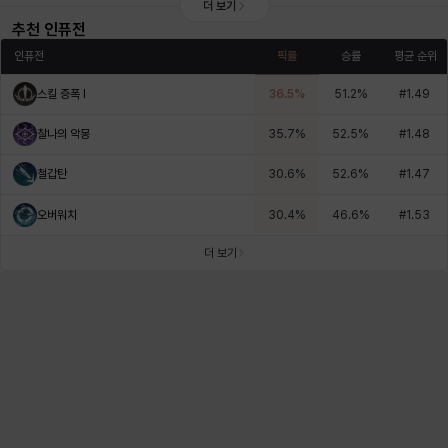
더 보기
추천 인퓨전
인퓨전
픽률
승률
평균 순위
스킬 증폭 I
36.5
%
51.2
%
#
1.49
찰나의 악몽
35.7
%
52.5
%
#
1.48
철갑탄
30.6
%
52.6
%
#
1.47
오버워치
30.4
%
46.6
%
#
1.53
더 보기