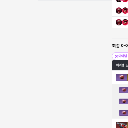
비형
샬럿
셀린
쇼우
쇼이치
수아
슈린
시셀라
최종 아
실비아
아델라
아드리아나
아디나
아이템 
아이템 
아르다
아비게일
아야
아이솔
아이작
알렉스
알론소
얀
에스텔
에이든
에키온
엘레나