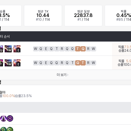
승률
평균 TK
평균 딜량
픽률
3.5%
10.44
22837.8
0.45
1
/
114
#
10
/
114
#
1
/
114
#
85
/
11
킬
터 순서
픽률
73.
W
Q
E
Q
T
R
Q
Q
T
Q
R
W
Q
W
E
승률
24.
픽률
5.
W
Q
E
Q
Q
R
Q
T
Q
T
R
W
T
W
E
승률
100.
더 보기
성
혈마
률
100.0
%
승률
23.5
%