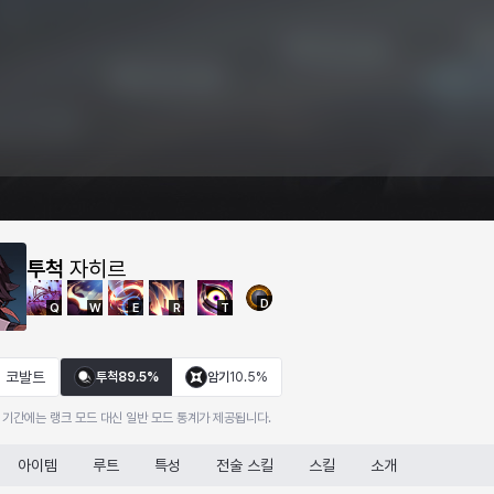
투척
자히르
D
Q
W
E
R
T
코발트
투척
89.5%
암기
10.5%
 기간에는 랭크 모드 대신 일반 모드 통계가 제공됩니다.
아이템
루트
특성
전술 스킬
스킬
소개