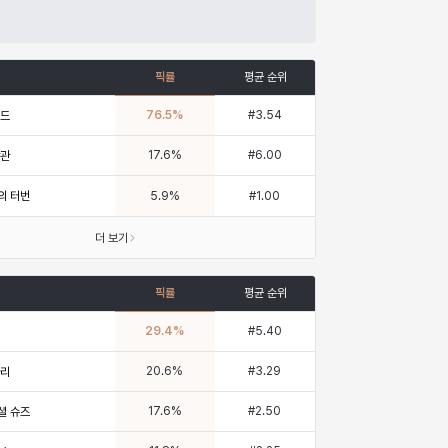
픽률
평균 순위
76.5
%
#
3.54
르드
17.6
%
#
6.00
왕관
의 터번
5.9
%
#
1.00
더 보기
픽률
평균 순위
29.4
%
#
5.40
20.6
%
#
3.29
다리
17.6
%
#
2.50
셜 슈즈