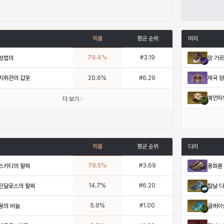
픽률
평균 순위
머리
79.4
%
#
3.19
성법의
앙 가
지휘관의 갑옷
제국 
20.6
%
#
6.29
예언자
더 보기
픽률
평균 순위
다리
76.5
%
#
3.69
스카디의 팔찌
풍화륜
14.7
%
#
6.20
틴달로스의 팔찌
칼날 
5.9
%
#
1.00
용의 비늘
글레이