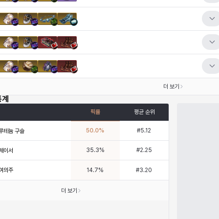
더 보기
통계
픽률
평균 순위
50.0
%
#
5.12
루테늄 구슬
35.3
%
#
2.25
체이서
여의주
14.7
%
#
3.20
더 보기