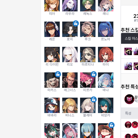
띠아
라우라
레녹스
레니
2
#
1
추천 스
스킬 마스
레온
로지
루크
르노어
T
리 다이린
리오
마르티나
마이
Q
추천 특
마커스
매그너스
미르카
바냐
흡
픽
특성
바바라
버니스
블레어
비앙카