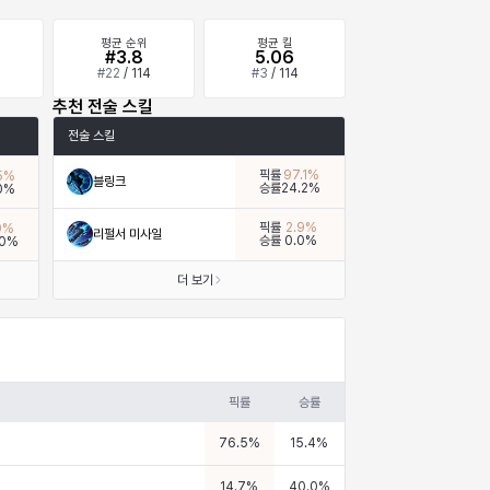
평균 순위
평균 킬
%
#3.8
5.06
4
#
22
/
114
#
3
/
114
추천 전술 스킬
전술 스킬
픽률
97.1
%
5
%
블링크
승률
24.2
%
0
%
픽률
2.9
%
9
%
리펄서 미사일
승률
0.0
%
0
%
더 보기
픽률
승률
76.5
%
15.4
%
14.7
%
40.0
%