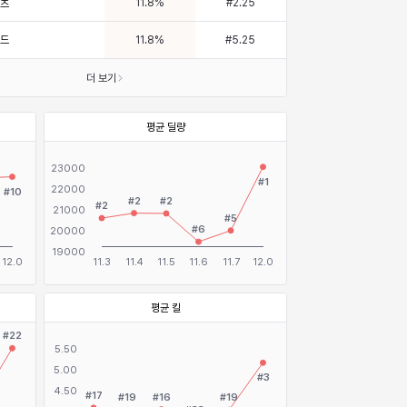
11.8
%
#
2.25
부츠
레드
11.8
%
#
5.25
더 보기
평균 딜량
평균 킬