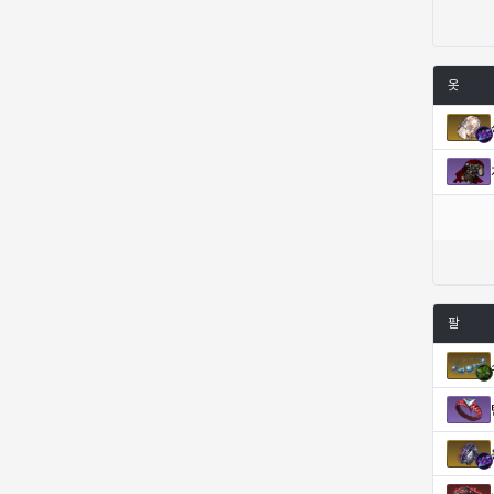
코렐라인
크레이버
클로에
키아라
옷
타지아
테오도르
펜리르
펠릭스
프리야
피오라
피올로
하트
헤이즈
헨리
현우
혜진
팔
히스이