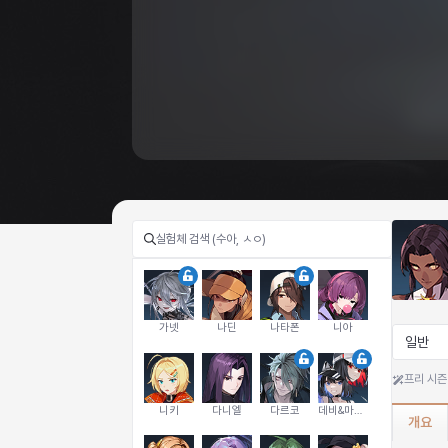
가넷
나딘
나타폰
니아
일반
프리 시즌
니키
다니엘
다르코
데비&마를렌
개요