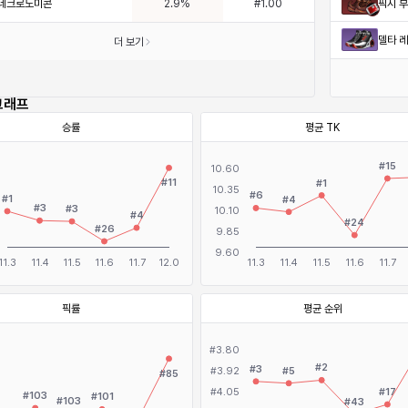
네크로노미콘
픽시 
2.9
%
#
1.00
델타 
더 보기
그래프
승률
평균 TK
픽률
평균 순위