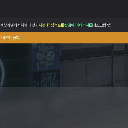
겨찾기
멀티서치
파티 찾기
시즌 11 성적표
켠김에 이터까지
데스크탑 앱
세요! [클릭]