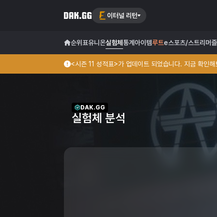
이터널 리턴
순위표
유니온
실험체
통계
아이템
루트
e스포츠/스트리머
즐
<시즌 11 성적표>가 업데이트 되었습니다. 지금 확인해보
DAK.GG
실험체 분석