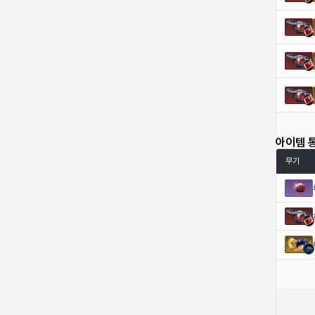
엠마
요한
윌리엄
유민
유스티나
유키
이렘
이바
아이템 
이슈트반
이안
일레븐
자히르
무기
재키
제니
츠바메
카밀로
카티야
칼라
캐시
케네스