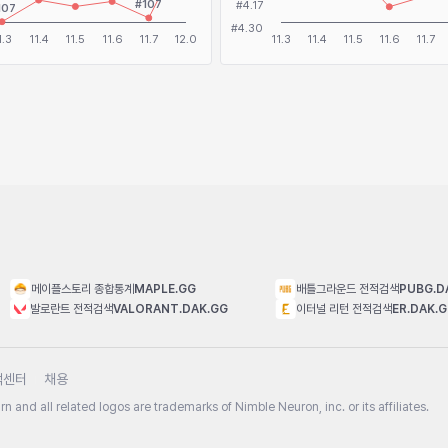
메이플스토리 종합통계
MAPLE.GG
배틀그라운드 전적검색
PUBG.D
발로란트 전적검색
VALORANT.DAK.GG
이터널 리턴 전적검색
ER.DAK.
객센터
채용
n and all related logos are trademarks of Nimble Neuron, inc. or its affiliates.