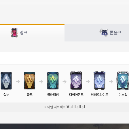
랭크
론울프
실버
골드
플래티넘
다이아몬드
메테오라이트
미스릴
IV
III
II
I
티어별 서브젝트