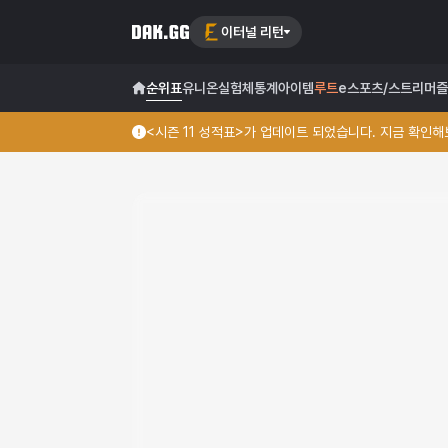
이터널 리턴
순위표
유니온
실험체
통계
아이템
루트
e스포츠/스트리머
즐
<시즌 11 성적표>가 업데이트 되었습니다. 지금 확인해보