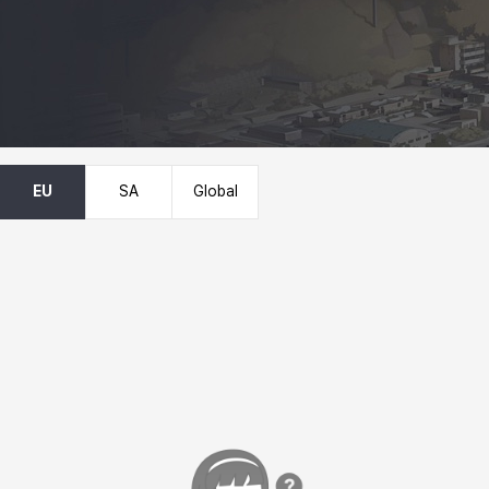
EU
SA
Global