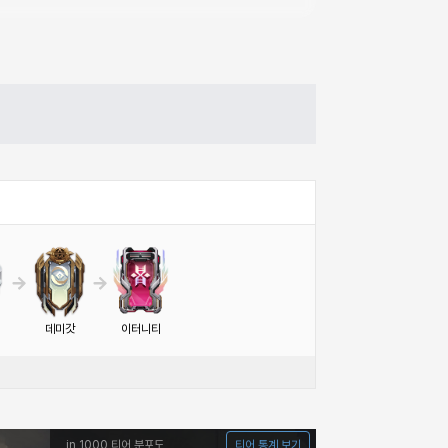
데미갓
이터니티
in 1000 티어 분포도
티어 통계 보기