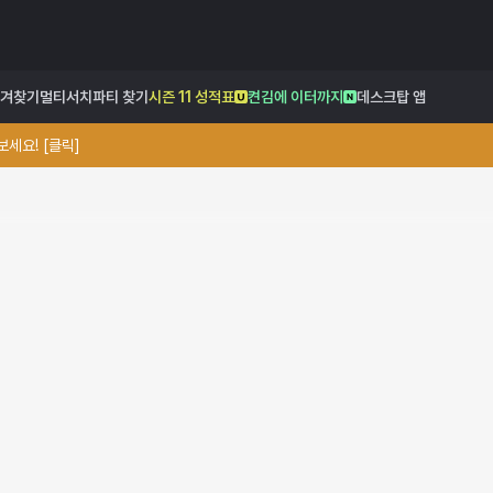
겨찾기
멀티서치
파티 찾기
시즌 11 성적표
켠김에 이터까지
데스크탑 앱
세요! [클릭]