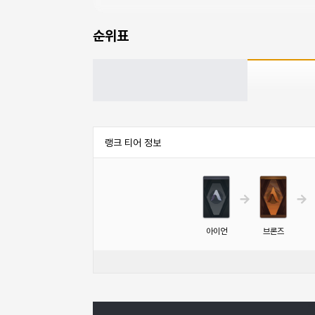
순위표
랭크 티어 정보
티어 순서
아이언
브론즈