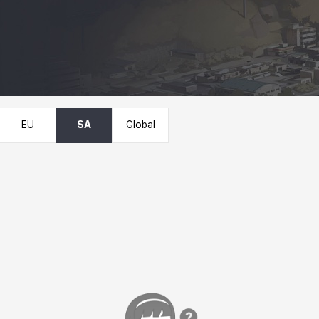
EU
SA
Global