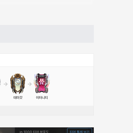
데미갓
이터니티
in 1000 티어 분포도
티어 통계 보기