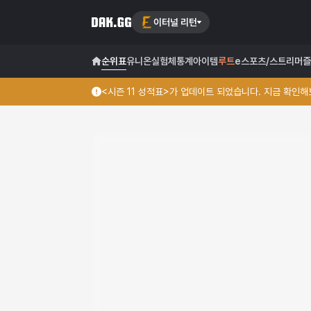
이터널 리턴
순위표
유니온
실험체
통계
아이템
루트
e스포츠/스트리머
즐
<시즌 11 성적표>가 업데이트 되었습니다. 지금 확인해보