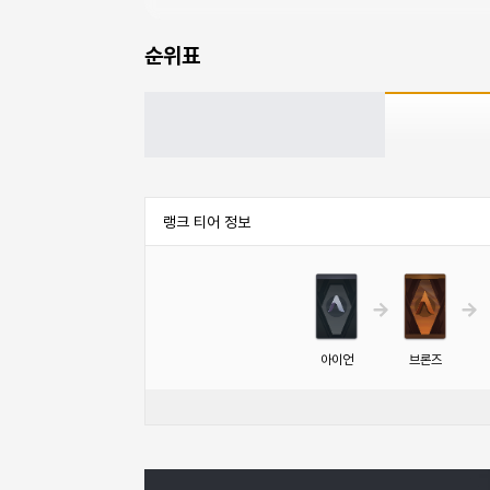
순위표
랭크 티어 정보
티어 순서
아이언
브론즈