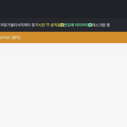
겨찾기
멀티서치
파티 찾기
시즌 11 성적표
켠김에 이터까지
데스크탑 앱
세요! [클릭]