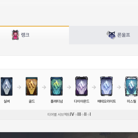
랭크
론울프
실버
골드
플래티넘
다이아몬드
메테오라이트
미스릴
IV
III
II
I
티어별 서브젝트