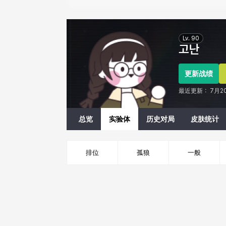
Eternal Return Profile for 고난
Lv.
90
고난
更新战绩
最近更新：
7月2
总览
实验体
历史对局
皮肤统计
排位
孤狼
一般