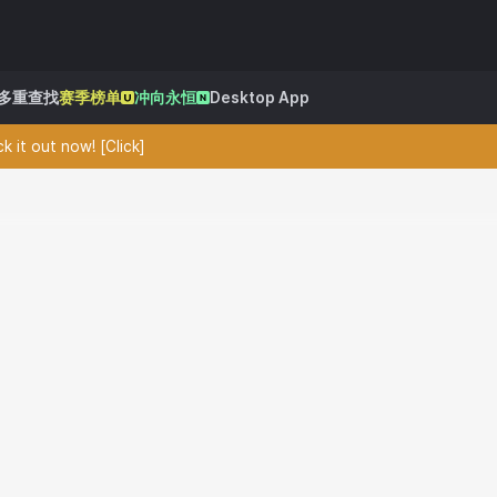
多重查找
赛季榜单
冲向永恒
Desktop App
 it out now! [Click]