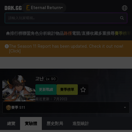
Eternal Return
排行榜
聯盟
角色分析
統計
物品
路徑
電競/直播
收藏
多重搜尋
賽季榜單
The Season 11 Report has been updated. Check it out now!
[Click]
Eternal Return Profile for 고난
고난
Lv.
90
更新戰績
賽季榜單
最近更新：
7月20日
賽季 S11
總覽
實驗體
歷史對局
造型統計