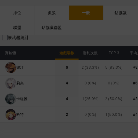
排位
孤狼
一般
鈷協議
聯盟
鈷協議聯盟
按武器統計
實驗體
遊戲場數
勝利次數
TOP 3
平均
娜汀
6
2
(
33.3%
)
5
(
83.3%
)
#2
莉央
4
0
(
0%
)
0
(
0%
)
#6
卡緹雅
4
1
(
25.0%
)
2
(
50.0%
)
#3
哈特
2
0
(
0%
)
1
(
50.0%
)
#4