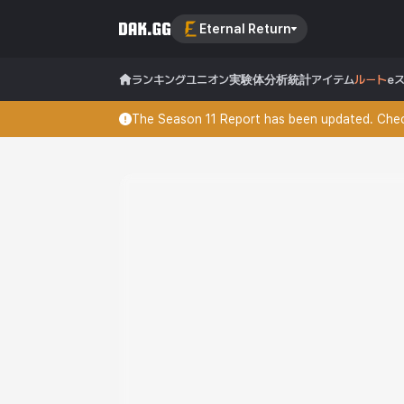
Eternal Return
ランキング
ユニオン
実験体分析
統計
アイテム
ルート
e
The Season 11 Report has been updated. Check