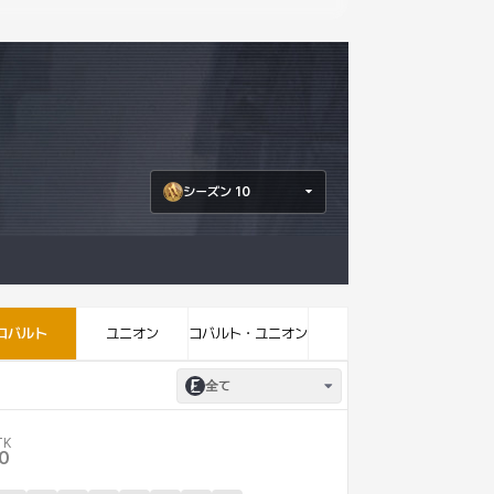
シーズン 10
コバルト
ユニオン
コバルト・ユニオン
全て
TK
0