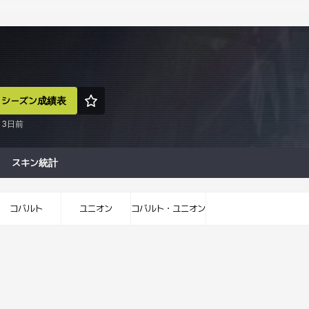
シーズン成績表
3日前
スキン統計
コバルト
ユニオン
コバルト・ユニオン