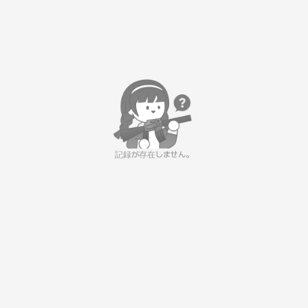
記録が存在しません。