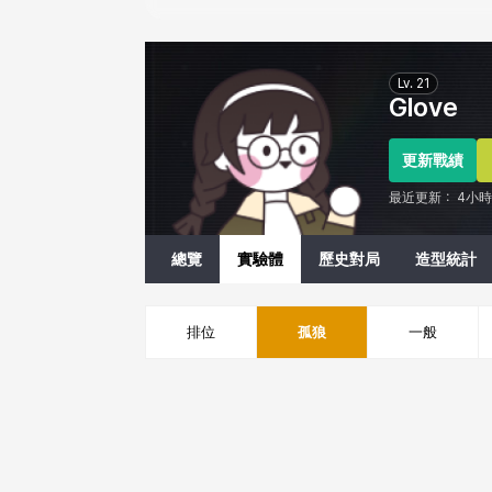
Eternal Return Profile for Glove
Lv.
21
Glove
更新戰績
最近更新：
4小
總覽
實驗體
歷史對局
造型統計
排位
孤狼
一般