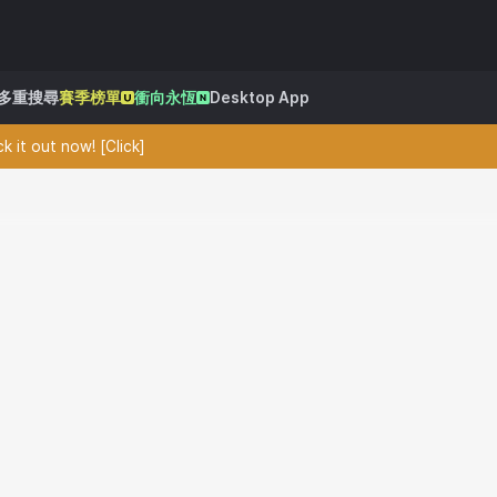
多重搜尋
賽季榜單
衝向永恆
Desktop App
 it out now! [Click]