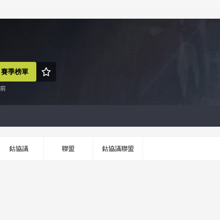
賽季榜單
時前
鈷協議
聯盟
鈷協議聯盟