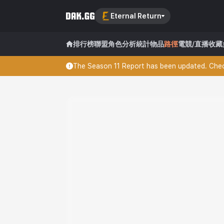
Eternal Return
排行榜
聯盟
角色分析
統計
物品
路徑
電競/直播
收藏
The Season 11 Report has been updated. Check