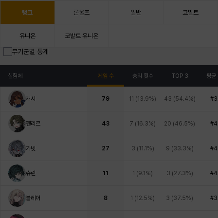
랭크
론울프
일반
코발트
유니온
코발트 유니온
무기군별 통계
실험체
게임 수
승리 횟수
TOP 3
평균
캐시
79
11
(
13.9%
)
43
(
54.4%
)
#3
펜리르
43
7
(
16.3%
)
20
(
46.5%
)
#4
가넷
27
3
(
11.1%
)
9
(
33.3%
)
#4
슈린
11
1
(
9.1%
)
3
(
27.3%
)
#4
블레어
8
1
(
12.5%
)
3
(
37.5%
)
#3