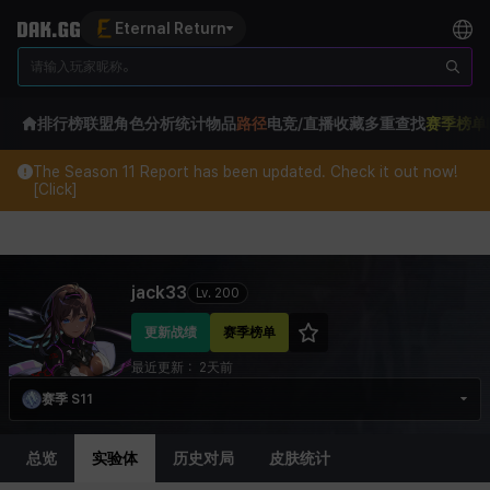
Eternal Return
排行榜
联盟
角色分析
统计
物品
路径
电竞/直播
收藏
多重查找
赛季榜单
The Season 11 Report has been updated. Check it out now!
[Click]
Eternal Return Profile for jack33
jack33
Lv.
200
更新战绩
赛季榜单
最近更新：
2天前
赛季 S11
总览
实验体
历史对局
皮肤统计