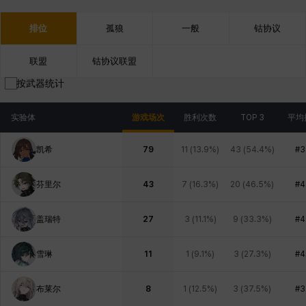
排位
孤狼
一般
钴协议
联盟
钴协议联盟
按武器统计
实验体
游戏场次
胜利次数
TOP 3
平均
凯希
79
11
(
13.9%
)
43
(
54.4%
)
#3
芬里尔
43
7
(
16.3%
)
20
(
46.5%
)
#4
盖瑞特
27
3
(
11.1%
)
9
(
33.3%
)
#4
雪琳
11
1
(
9.1%
)
3
(
27.3%
)
#4
布莱尔
8
1
(
12.5%
)
3
(
37.5%
)
#3