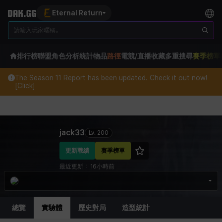
Eternal Return
排行榜
聯盟
角色分析
統計
物品
路徑
電競/直播
收藏
多重搜尋
賽季榜單
The Season 11 Report has been updated. Check it out now!
[Click]
Eternal Return Profile for jack33
jack33
Lv.
200
更新戰績
賽季榜單
最近更新：
16小時前
總覽
實驗體
歷史對局
造型統計