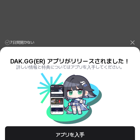
7日間開かない
DAK.GG(ER) アプリがリリースされました！
詳しい情報と特典についてはアプリを入手してください。
League of Legends Stats
PORO.GG
Teamfight Tactics Stats
LOLCHESS.GG
Valorant Stats
VALORANT.DAK.GG
PUBG Stats
PUBG.DAK.GG
Eternal Return Stats
ER.DAK.GG
Genshin Impact Stats
GENSHIN.DAK.GG
Deadlock
DEADLOCK.DAK.GG
Terms of Service
Privacy Notice
アプリを入手
© All Rights Reserved. Hosted by PlayXP Inc. Eternal Return and all related