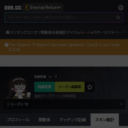
Eternal Return
ランキング
ユニオン
実験体分析
統計
アイテム
ルート
eスポーツ/ストリーマ
The Season 11 Report has been updated. Check it out now!
[Click]
Eternal Return Profile for name
name
Lv.
13
戦績更新
シーズン成績表
最新アップデート:
20時間前
シーズン 12
プロフィール
実験体
マッチング記録
スキン統計