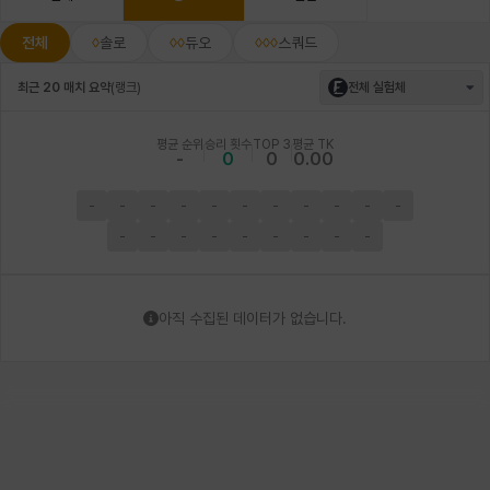
전체
솔로
듀오
스쿼드
최근 20 매치 요약
(
랭크
)
전체 실험체
평균 순위
승리 횟수
TOP 3
평균 TK
-
0
0
0.00
-
-
-
-
-
-
-
-
-
-
-
-
-
-
-
-
-
-
-
-
아직 수집된 데이터가 없습니다.