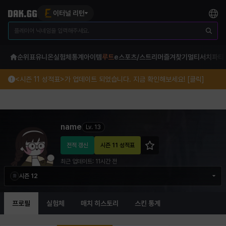
이터널 리턴
순위표
유니온
실험체
통계
아이템
루트
e스포츠/스트리머
즐겨찾기
멀티서치
파티
<시즌 11 성적표>가 업데이트 되었습니다. 지금 확인해보세요! [클릭]
name 이터널 리턴 프로필 정보
name
Lv.
13
전적 갱신
시즌 11 성적표
최근 업데이트:
11시간 전
시즌 12
프로필
실험체
매치 히스토리
스킨 통계