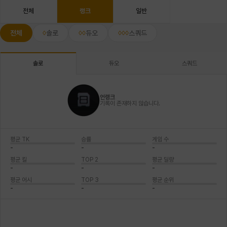
전체
랭크
일반
전체
솔로
듀오
스쿼드
듀오
스쿼드
솔로
언랭크
기록이 존재하지 않습니다.
평균 TK
승률
게임 수
-
-
-
평균 킬
TOP 2
평균 딜량
-
-
-
평균 어시
TOP 3
평균 순위
-
-
-