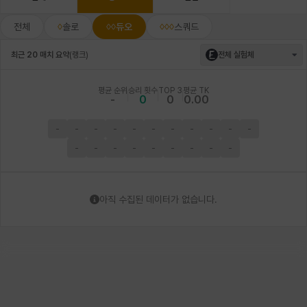
전체
솔로
듀오
스쿼드
최근 20 매치 요약
(
랭크
)
전체 실험체
평균 순위
승리 횟수
TOP 3
평균 TK
-
0
0
0.00
-
-
-
-
-
-
-
-
-
-
-
-
-
-
-
-
-
-
-
-
아직 수집된 데이터가 없습니다.