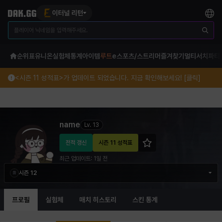
이터널 리턴
순위표
유니온
실험체
통계
아이템
루트
e스포츠/스트리머
즐겨찾기
멀티서치
파티
<시즌 11 성적표>가 업데이트 되었습니다. 지금 확인해보세요! [클릭]
name 이터널 리턴 프로필 정보
name
Lv.
13
전적 갱신
시즌 11 성적표
최근 업데이트:
1일 전
시즌 12
프로필
실험체
매치 히스토리
스킨 통계