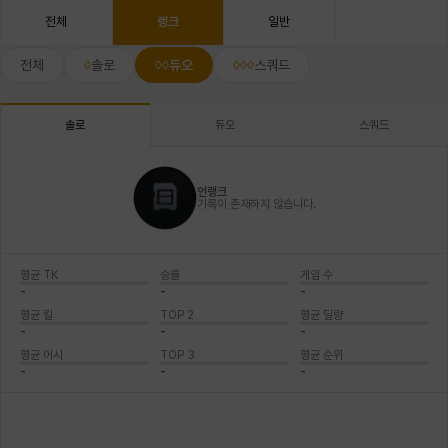
전체
랭크
일반
전체
솔로
듀오
스쿼드
듀오
스쿼드
솔로
언랭크
기록이 존재하지 않습니다.
평균 TK
승률
게임 수
-
-
-
평균 킬
TOP 2
평균 딜량
-
-
-
평균 어시
TOP 3
평균 순위
-
-
-