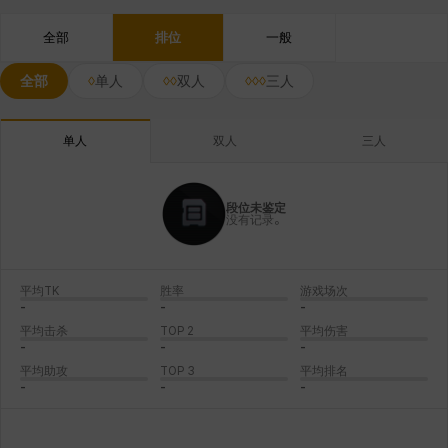
全部
排位
一般
全部
单人
双人
三人
双人
三人
单人
段位未鉴定
没有记录。
平均TK
胜率
游戏场次
-
-
-
平均击杀
TOP 2
平均伤害
-
-
-
平均助攻
TOP 3
平均排名
-
-
-