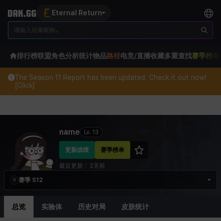
Eternal Return
排行榜
联盟
角色分析
统计
物品
路径
电竞/直播
收藏
多重查找
赛季榜单
The Season 11 Report has been updated. Check it out now!
[Click]
Eternal Return Profile for name
name
Lv.
13
更新战绩
赛季榜单
最近更新：
2天前
赛季 S12
总览
实验体
历史对局
皮肤统计