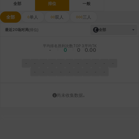
全部
排位
一般
全部
单人
双人
三人
最近20场对局
(
排位
)
全部
平均排名
胜利次数
TOP 3
平均TK
-
0
0
0.00
-
-
-
-
-
-
-
-
-
-
-
-
-
-
-
-
-
-
-
-
尚未收集数据。