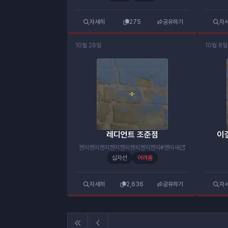
자세히
275
공유하기
자
10월 26일
10월 8일
레디언트 조준점
이
젠지젠지젠지젠지젠지젠지젠지젠지#젠미새
십자선
어려움
자세히
2,636
공유하기
자