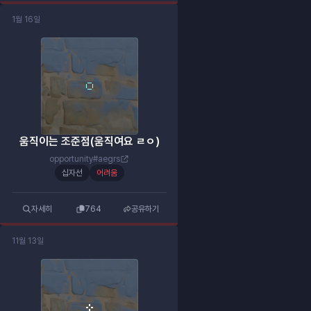
1월 16일
움직이는 조준점(움직여요 ㄹㅇ)
opportunity#aegrs
십자선
어려움
자세히
764
공유하기
11월 13일