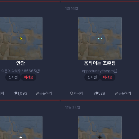
1월 16일
안안
움직이는 조준점
의문의 다리우스#5665
opportunity#aegrs
십자선
어려움
십자선
어려움
세히
1,093
공유하기
자세히
528
공유하기
11월 24일