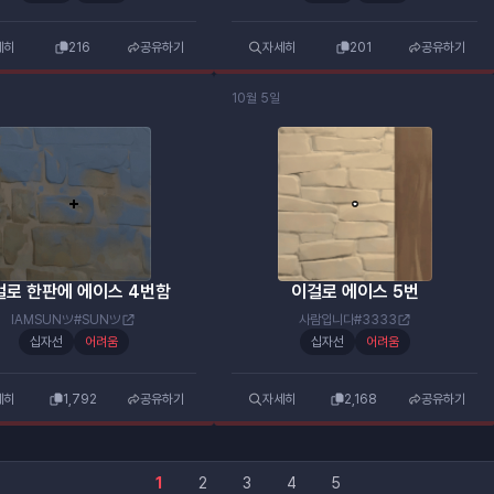
세히
216
공유하기
자세히
201
공유하기
10월 5일
걸로 한판에 에이스 4번함
이걸로 에이스 5번
IAMSUNツ#SUNツ
사람입니다#3333
십자선
어려움
십자선
어려움
세히
1,792
공유하기
자세히
2,168
공유하기
1
2
3
4
5