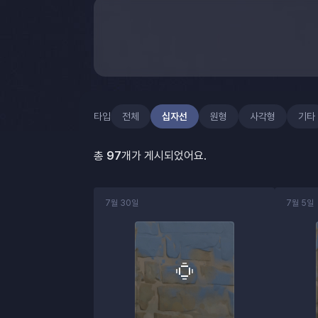
타입
전체
십자선
원형
사각형
기타
총
97
개가 게시되었어요.
7월 30일
7월 5일