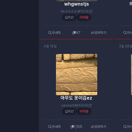
whgwnstjs
바나나나나나#1234
십자선
어려움
자세히
97
공유하기
자
4월 19일
3월 28
아무도 못이김ez
valorant#XA606
십자선
어려움
자세히
1,155
공유하기
자