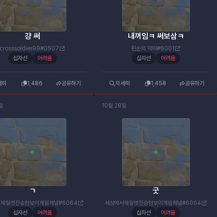
걍 써
내꺼임ㅋ 써보삼ㅋ
crosssoldier99#0507
왼손의 악마#6001
십자선
어려움
십자선
어려움
세히
1,486
공유하기
자세히
1,458
공유하기
일
10월 28일
ㄱ
굿
제일멋진승현보이게임체널#6064
세상에서제일멋진승현보이게임체널#6064
십자선
어려움
십자선
어려움