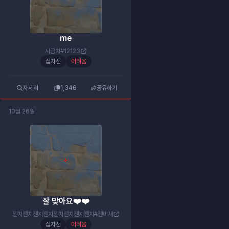
me
시금치#12123
십자선
어려움
자세히
1,346
공유하기
10월 26일
잘 맞아요❤️❤️
젠지젠지젠지젠지젠지젠지젠지젠지#젠미새
십자선
어려움