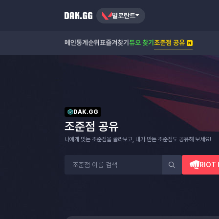
발로란트
메인
통계
순위표
즐겨찾기
듀오 찾기
조준점 공유
DAK.GG
조준점 공유
나에게 맞는 조준점을 골라보고, 내가 만든 조준점도 공유해 보세요!
RIOT