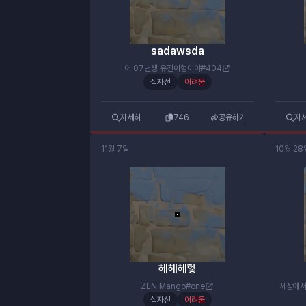
sadawsda
어 07년생 유진이형이야#404
십자선
어려움
자세히
746
공유하기
자
11월 7일
10월 28
헤헤헤헿
ZEN Mango#one
세상에서
십자선
어려움