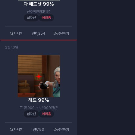
다 헤드샷 99%
산호학원#KR1
십자선
어려움
자세히
1,254
공유하기
2월 10일
해드 99%
T1팬 000 초보#999원
십자선
어려움
자세히
793
공유하기