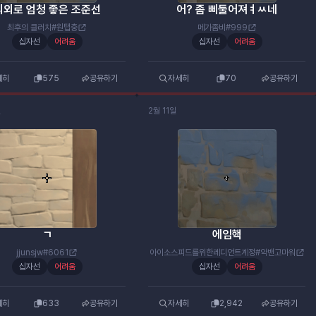
의외로 엄청 좋은 조준선
어? 좀 삐둘어져ㅕㅆ네
최후의 클러치#원탭충
메가좀비#999
십자선
어려움
십자선
어려움
세히
575
공유하기
자세히
70
공유하기
일
2월 11일
ㄱ
에임핵
jjunsjw#6061
아이소스피드를위한레디언트계정#약밴고마워
십자선
어려움
십자선
어려움
세히
633
공유하기
자세히
2,942
공유하기