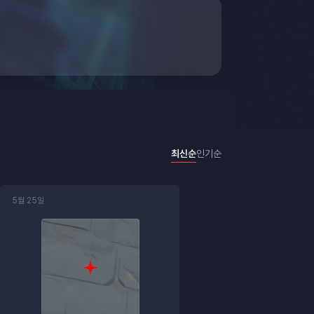
최신순
인기순
5월 25일