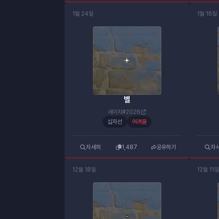
1월 24일
1월 16일
별
세이지#2026
십자선
어려움
자세히
1,487
공유하기
자
12월 18일
12월 11일