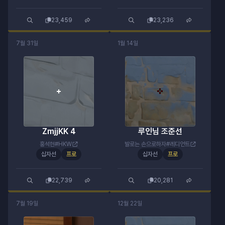
23,459
23,236
7월 31일
1월 14일
ZmjjKK 4
루인님 조준선
홍석현#HKW
발로는 손으로하자#레디언트
십자선
프로
십자선
프로
22,739
20,281
7월 19일
12월 22일