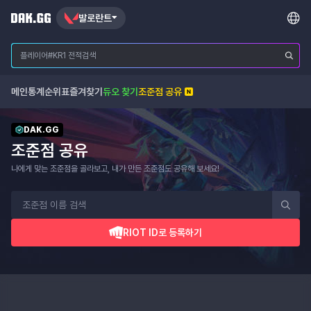
발로란트
메인
통계
순위표
즐겨찾기
듀오 찾기
조준점 공유
DAK.GG
조준점 공유
나에게 맞는 조준점을 골라보고, 내가 만든 조준점도 공유해 보세요!
RIOT ID로 등록하기