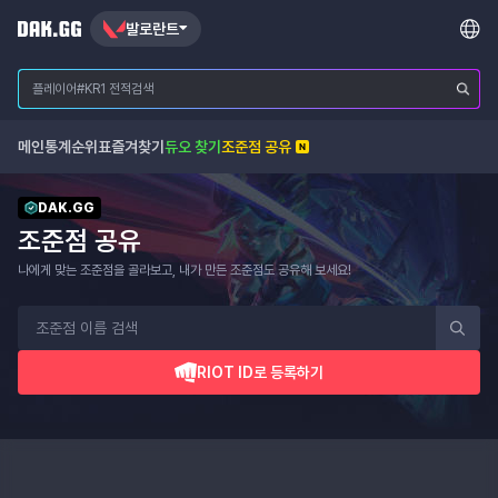
발로란트
메인
통계
순위표
즐겨찾기
듀오 찾기
조준점 공유
DAK.GG
조준점 공유
나에게 맞는 조준점을 골라보고, 내가 만든 조준점도 공유해 보세요!
RIOT ID로 등록하기