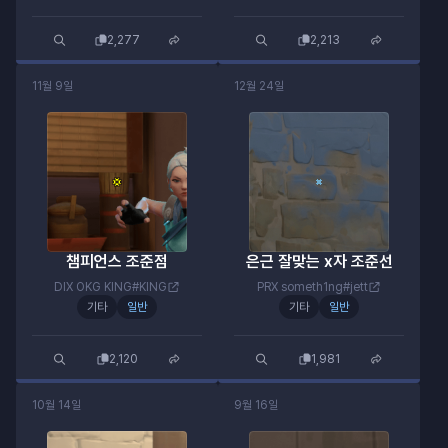
2,277
2,213
11월 9일
12월 24일
챔피언스 조준점
은근 잘맞는 x자 조준선
DIX OKG KING#KING
PRX someth1ng#jett
기타
일반
기타
일반
2,120
1,981
10월 14일
9월 16일