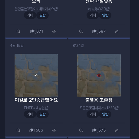
오리
진짜 개잘맞음
말안듣는꼬질이#데려가세요
ap 撓#YAR
기타
일반
기타
일반
1,671
1,587
4월 15일
8월 1일
이걸로 2단승급했어요
불멸용 조준점
ENFP#백승현
꼬깔콘맛김치찌개#1223
기타
일반
기타
일반
1,586
1,575