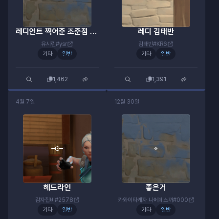
레디언트 찍어준 조준점 / 황색맹설정
레디 김태반
유시린#ysr
김태빈#KR6
기타
일반
기타
일반
1,462
1,391
4월 7일
12월 30일
헤드라인
좋은거
감자칩비#2578
카와이타케자 나메데스까#000
기타
일반
기타
일반