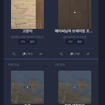
고양이
에이씨님의 브레이킹 조준선
말안듣는꼬질이#데려가세요
garden#스킨가방
기타
일반
기타
일반
1,743
1,719
10월 15일
2월 18일