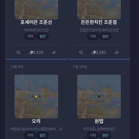
포세이큰 조준선
든든한치킨 조준점
라이트#2025
꼬깔콘맛김치찌개#1223
기타
일반
기타
일반
2,520
2,392
12월 9일
7월 26일
오리
원텝
바람을거슬러서나타난꿀렁이#바람의꿀이
우주최강 금쪽#KR1
기타
일반
기타
일반