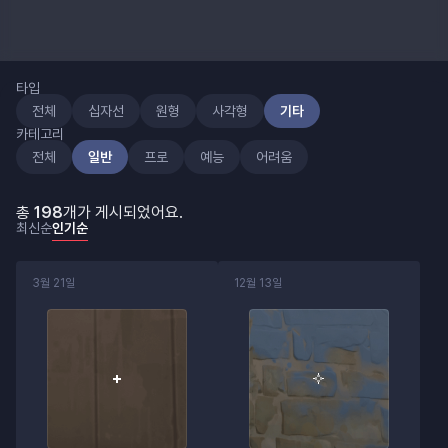
타입
전체
십자선
원형
사각형
기타
카테고리
전체
일반
프로
예능
어려움
총
198
개가 게시되었어요.
최신순
인기순
3월 21일
12월 13일