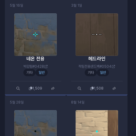
5월 16일
3월 1일
네온 전용
헤드라인
박강림#0428
적팀전용샌드백#0504
기타
일반
기타
일반
1,509
1,508
5월 28일
8월 14일