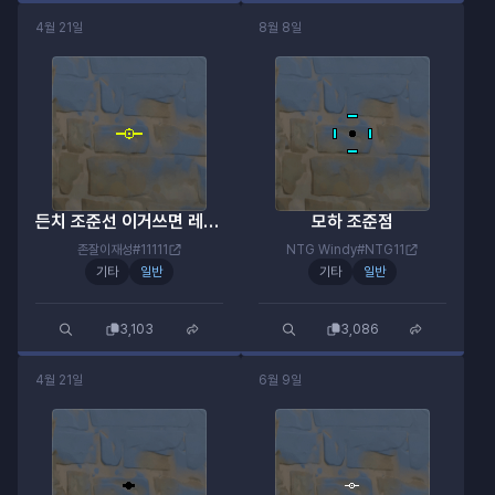
4월 21일
8월 8일
든치 조준선 이거쓰면 레디 쌉가능
모하 조준점
존잘이재성#11111
NTG Windy#NTG11
기타
일반
기타
일반
3,103
3,086
4월 21일
6월 9일