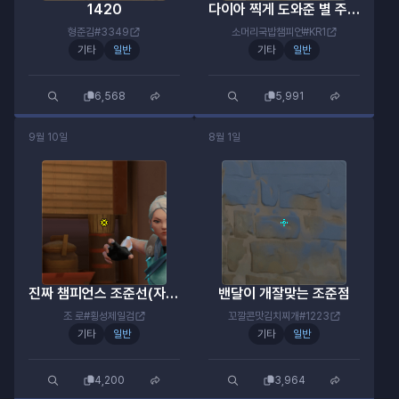
1420
다이아 찍게 도와준 별 주준선
형준김#3349
소머리국밥챔피언#KR1
기타
일반
기타
일반
6,568
5,991
9월 10일
8월 1일
진짜 챔피언스 조준선(자세히봐야함)
밴달이 개잘맞는 조준점
조 로#횡성제일검
꼬깔콘맛김치찌개#1223
기타
일반
기타
일반
4,200
3,964