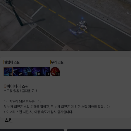
헤이즈
헨리
현우
혜진
히스이
실험체 스킬
무기 스킬
Q
W
E
R
T
D
Q
바이너리 스핀
소모값 없음 / 쿨다운 7 초
아비게일이 낫을 휘두릅니다.
첫 번째 회전은 스킬 피해를 입히고, 두 번째 회전은 더 강한 스킬 피해를 입힙니다.
바이너리 스핀 시전 시, 이동 속도가 잠시 증가합니다.
스킨