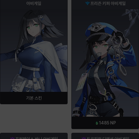
아비게일
프리즌 키퍼 아비게일
기본 스킨
1485
NP
포커페이스 바니 아비게일
트로피컬 디멘션 아비게일