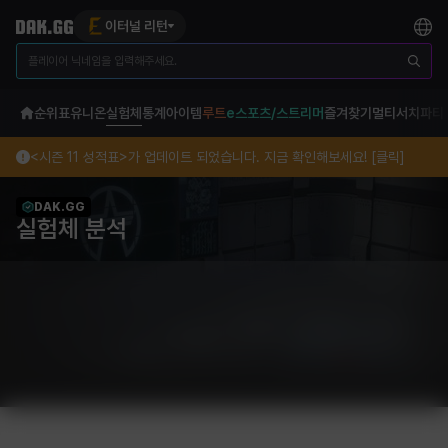
이터널 리턴
순위표
유니온
실험체
통계
아이템
루트
e스포츠/스트리머
즐겨찾기
멀티서치
파티
<시즌 11 성적표>가 업데이트 되었습니다. 지금 확인해보세요! [클릭]
DAK.GG
실험체 분석