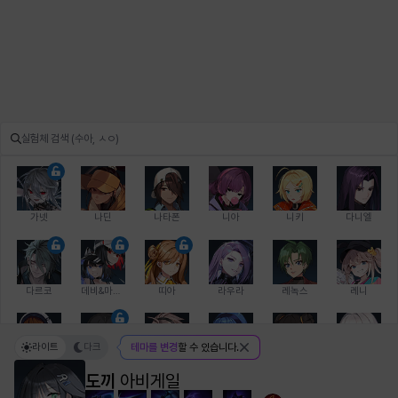
가넷
나딘
나타폰
니아
니키
다니엘
다르코
데비&마를렌
띠아
라우라
레녹스
레니
라이트
다크
테마를 변경
할 수 있습니다.
레온
로지
루크
르노어
리 다이린
리오
도끼
아비게일