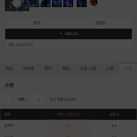
D
Q
W
E
R
T
마르티나
마이
마커스
매그너스
미르카
바냐
랭크
코발트
100.0%
바바라
버니스
블레어
비앙카
비형
샬럿
최근 7일 (v11.7)
셀린
쇼우
쇼이치
수아
슈린
시셀라
소개
개요
아이템
루트
특성
전술 스킬
스킬
스탯
실비아
아델라
아드리아나
아디나
아르다
아비게일
레벨
1
최고 레벨
(LV.20)
항목
레벨 스탯
(LV.
1
)
성장치
아야
아이솔
아이작
알렉스
알론소
얀
공격력
40
4.4