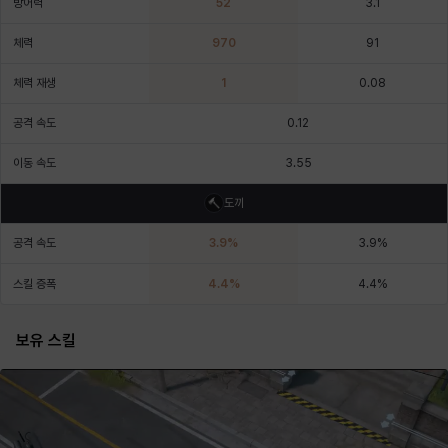
방어력
52
3.1
에스텔
에이든
에키온
엘레나
엠마
요한
체력
970
91
체력 재생
1
0.08
윌리엄
유민
유스티나
유키
이렘
이바
공격 속도
0.12
이동 속도
3.55
이슈트반
이안
일레븐
자히르
재키
제니
도끼
공격 속도
3.9
%
3.9
%
츠바메
카밀로
카티야
칼라
캐시
케네스
스킬 증폭
4.4
%
4.4
%
보유 스킬
코렐라인
크레이버
클로에
키아라
타지아
테오도르
펜리르
펠릭스
프리야
피오라
피올로
하트