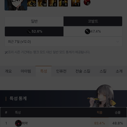
D
Q
W
E
R
T
마르티나
마이
마커스
매그너스
미르카
바냐
일반
코발트
52.6%
47.4%
바바라
버니스
블레어
비앙카
비형
샬럿
최근 7일 (v12.0)
프리 시즌 기간에는 랭크 모드 대신 일반 모드 통계가 제공됩니다.
셀린
쇼우
쇼이치
수아
슈린
시셀라
특성
개요
아이템
인퓨전
전술 스킬
스킬
소개
실비아
아델라
아드리아나
아디나
아르다
아비게일
특성 통계
아야
아이솔
아이작
알렉스
알론소
얀
#
특성
픽률
승률
1
취약
83.4
%
48.8
%