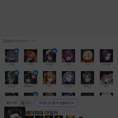
가넷
나딘
나타폰
니아
니키
다니엘
다르코
데비&마를렌
띠아
라우라
레녹스
레니
라이트
다크
테마를 변경
할 수 있습니다.
레온
로지
루크
르노어
리 다이린
리오
레이피어
아델라