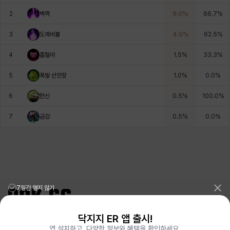
에스텔
에이든
에키온
엘레나
엠마
요한
2
벽력
9.0
%
66.7
%
3
도깨비불
4.0
%
62.5
%
윌리엄
유민
유스티나
유키
이렘
이바
4
흡혈마
1.5
%
33.3
%
5
폭발 선인장
1.0
%
0.0
%
이슈트반
이안
일레븐
자히르
재키
제니
6
헌신
0.5
%
100.0
%
7
금강
0.5
%
0.0
%
츠바메
카밀로
카티야
칼라
캐시
케네스
코렐라인
크레이버
클로에
키아라
타지아
테오도르
7일간 열지 않기
닥지지 ER 앱 출시!
펜리르
펠릭스
프리야
피오라
피올로
하트
리그오브레전드 전적검색 포로지지
PORO.GG
앱 설치하고, 다양한 정보와 혜택을 확인하세요.