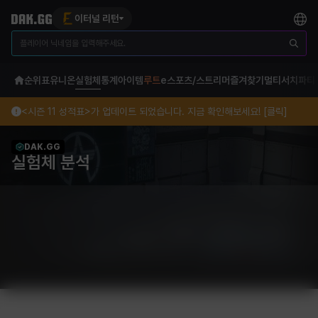
이터널 리턴
순위표
유니온
실험체
통계
아이템
루트
e스포츠/스트리머
즐겨찾기
멀티서치
파티
<시즌 11 성적표>가 업데이트 되었습니다. 지금 확인해보세요! [클릭]
DAK.GG
실험체 분석