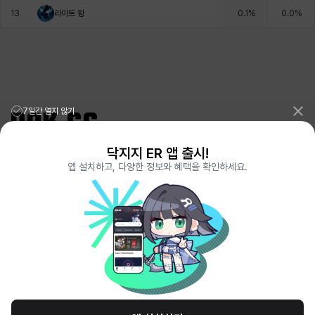
13
라이트 윙
0.1
%
0.0
%
헤이즈
헨리
현우
혜진
히스이
7일간 열지 않기
닥지지 ER 앱 출시!
리그오브레전드 전적검색 포로지지
PORO.GG
앱 설치하고, 다양한 정보와 혜택을 확인하세요.
전략적팀전투 TFT 전적검색 롤체지지
LOLCHESS.GG
메이플스토리 종합통계
MAPLE.GG
발로란트 전적검색
VALORANT.DAK.GG
배틀그라운드 전적검색
PUBG.DAK.GG
이터널 리턴 전적검색
ER.DAK.GG
원신 전적검색
GENSHIN.DAK.GG
데드락
DEADLOCK.DAK.GG
서비스 이용 약관
개인정보 취급방침
제휴 문의
고객센터
채용