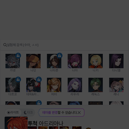
가넷
나딘
나타폰
니아
니키
다니엘
다르코
데비&마를렌
띠아
라우라
레녹스
레니
라이트
다크
테마를 변경
할 수 있습니다.
레온
로지
루크
르노어
리 다이린
리오
투척
아드리아나