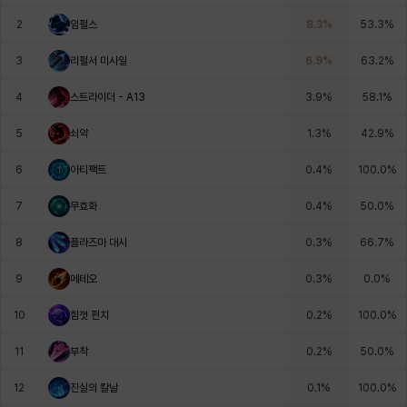
에스텔
에이든
에키온
엘레나
엠마
요한
2
임펄스
8.3
%
53.3
%
3
리펄서 미사일
6.9
%
63.2
%
윌리엄
유민
유스티나
유키
이렘
이바
4
스트라이더 - A13
3.9
%
58.1
%
5
쇠약
1.3
%
42.9
%
이슈트반
이안
일레븐
자히르
재키
제니
6
아티팩트
0.4
%
100.0
%
7
무효화
0.4
%
50.0
%
츠바메
카밀로
카티야
칼라
캐시
케네스
8
플라즈마 대시
0.3
%
66.7
%
9
메테오
0.3
%
0.0
%
코렐라인
크레이버
클로에
키아라
타지아
테오도르
10
힘껏 펀치
0.2
%
100.0
%
11
부착
0.2
%
50.0
%
펜리르
펠릭스
프리야
피오라
피올로
하트
12
진실의 칼날
0.1
%
100.0
%