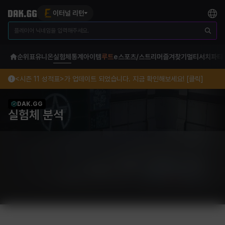
이터널 리턴
순위표
유니온
실험체
통계
아이템
루트
e스포츠/스트리머
즐겨찾기
멀티서치
파티
<시즌 11 성적표>가 업데이트 되었습니다. 지금 확인해보세요! [클릭]
DAK.GG
실험체 분석