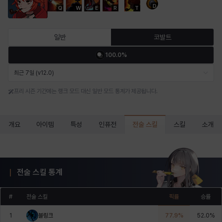
D
Q
W
E
R
T
마르티나
마이
마커스
매그너스
미르카
바냐
일반
코발트
100.0%
바바라
버니스
블레어
비앙카
비형
샬럿
최근 7일 (v12.0)
프리 시즌 기간에는 랭크 모드 대신 일반 모드 통계가 제공됩니다.
셀린
쇼우
쇼이치
수아
슈린
시셀라
전술 스킬
개요
아이템
특성
인퓨전
스킬
소개
실비아
아델라
아드리아나
아디나
아르다
아비게일
전술 스킬 통계
아야
아이솔
아이작
알렉스
알론소
얀
#
전술 스킬
픽률
승률
1
블링크
77.9
%
52.0
%