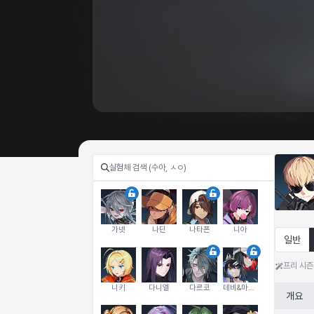
가넷
나딘
나타폰
니아
일반
프리 시즌
니키
다니엘
다르코
데비&마를렌
개요