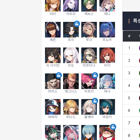
띠아
라우라
레녹스
레니
특
#
레온
로지
루크
르노어
1
2
리 다이린
리오
마르티나
마이
3
4
마커스
매그너스
미르카
바냐
5
6
바바라
버니스
블레어
비앙카
7
8