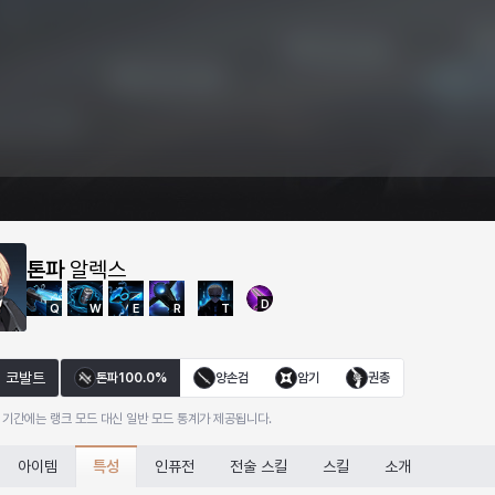
톤파
알렉스
D
Q
W
E
R
T
코발트
톤파
100.0%
양손검
암기
권총
 기간에는 랭크 모드 대신 일반 모드 통계가 제공됩니다.
특성
아이템
인퓨전
전술 스킬
스킬
소개