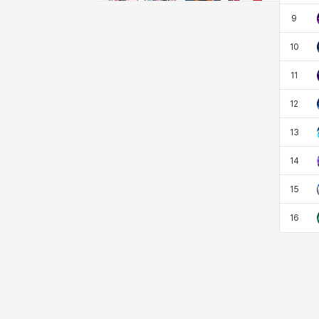
비형
샬럿
셀린
쇼우
9
10
쇼이치
수아
슈린
시셀라
11
12
실비아
아델라
아드리아나
아디나
13
14
아르다
아비게일
아야
아이솔
15
16
아이작
알렉스
알론소
얀
에스텔
에이든
에키온
엘레나