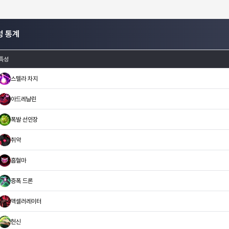
성 통계
특성
스텔라 차지
아드레날린
폭발 선인장
취약
흡혈마
증폭 드론
액셀러레이터
헌신