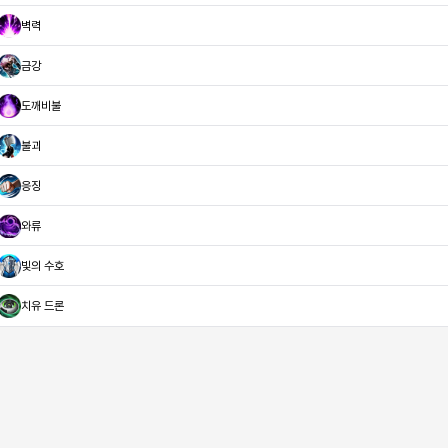
벽력
금강
도깨비불
불괴
응징
와류
빛의 수호
치유 드론