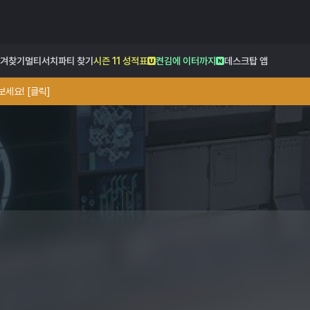
겨찾기
멀티서치
파티 찾기
시즌 11 성적표
켠김에 이터까지
데스크탑 앱
세요! [클릭]