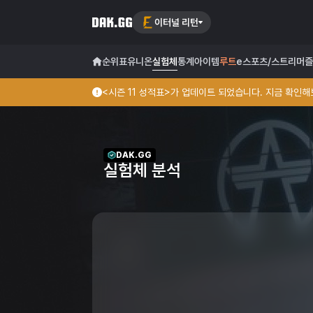
이터널 리턴
순위표
유니온
실험체
통계
아이템
루트
e스포츠/스트리머
즐
<시즌 11 성적표>가 업데이트 되었습니다. 지금 확인해보
DAK.GG
실험체 분석