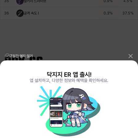
35
발키리 드라이브
0.9
%
4.5
%
36
공격 속도 I
0.3
%
37.5
%
7일간 열지 않기
닥지지 ER 앱 출시!
리그오브레전드 전적검색 포로지지
PORO.GG
앱 설치하고, 다양한 정보와 혜택을 확인하세요.
전략적팀전투 TFT 전적검색 롤체지지
LOLCHESS.GG
메이플스토리 종합통계
MAPLE.GG
발로란트 전적검색
VALORANT.DAK.GG
배틀그라운드 전적검색
PUBG.DAK.GG
이터널 리턴 전적검색
ER.DAK.GG
원신 전적검색
GENSHIN.DAK.GG
데드락
DEADLOCK.DAK.GG