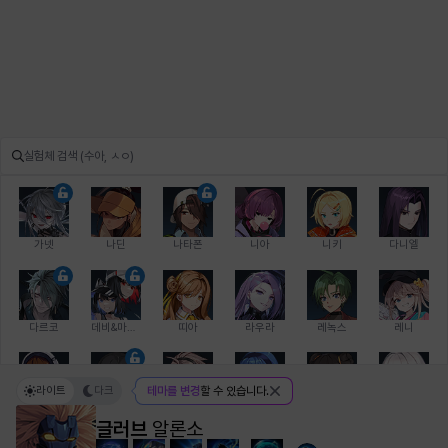
가넷
나딘
나타폰
니아
니키
다니엘
다르코
데비&마를렌
띠아
라우라
레녹스
레니
라이트
다크
테마를 변경
할 수 있습니다.
레온
로지
루크
르노어
리 다이린
리오
글러브
알론소