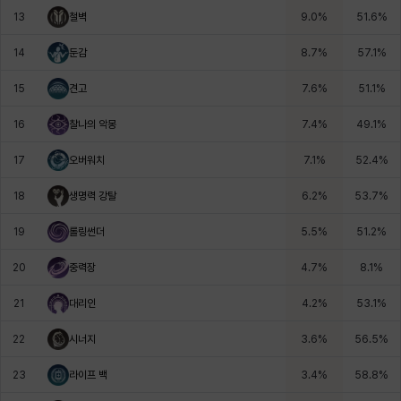
13
철벽
9.0
%
51.6
%
헤이즈
헨리
현우
혜진
히스이
14
둔감
8.7
%
57.1
%
15
견고
7.6
%
51.1
%
16
찰나의 악몽
7.4
%
49.1
%
17
오버워치
7.1
%
52.4
%
18
생명력 강탈
6.2
%
53.7
%
19
롤링썬더
5.5
%
51.2
%
20
중력장
4.7
%
8.1
%
21
대리인
4.2
%
53.1
%
22
시너지
3.6
%
56.5
%
23
라이프 백
3.4
%
58.8
%