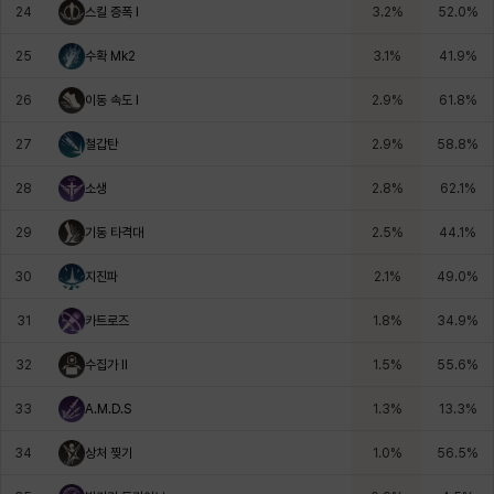
24
스킬 증폭 I
3.2
%
52.0
%
25
수확 Mk2
3.1
%
41.9
%
26
이동 속도 I
2.9
%
61.8
%
27
철갑탄
2.9
%
58.8
%
28
소생
2.8
%
62.1
%
29
기동 타격대
2.5
%
44.1
%
30
지진파
2.1
%
49.0
%
31
카트로즈
1.8
%
34.9
%
32
수집가 II
1.5
%
55.6
%
33
A.M.D.S
1.3
%
13.3
%
34
상처 찢기
1.0
%
56.5
%