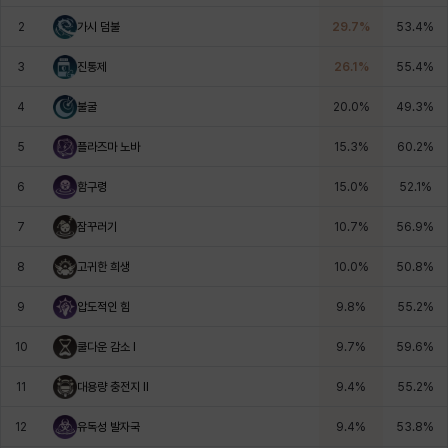
에스텔
에이든
에키온
엘레나
엠마
요한
2
가시 덤불
29.7
%
53.4
%
3
진통제
26.1
%
55.4
%
윌리엄
유민
유스티나
유키
이렘
이바
4
불굴
20.0
%
49.3
%
5
플라즈마 노바
15.3
%
60.2
%
이슈트반
이안
일레븐
자히르
재키
제니
6
함구령
15.0
%
52.1
%
7
잠꾸러기
10.7
%
56.9
%
츠바메
카밀로
카티야
칼라
캐시
케네스
8
고귀한 희생
10.0
%
50.8
%
9
압도적인 힘
9.8
%
55.2
%
코렐라인
크레이버
클로에
키아라
타지아
테오도르
10
쿨다운 감소 I
9.7
%
59.6
%
11
대용량 충전지 Il
9.4
%
55.2
%
펜리르
펠릭스
프리야
피오라
피올로
하트
12
유독성 발자국
9.4
%
53.8
%