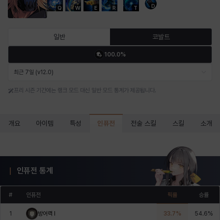
D
Q
W
E
R
T
마르티나
마이
마커스
매그너스
미르카
바냐
일반
코발트
100.0%
바바라
버니스
블레어
비앙카
비형
샬럿
최근 7일 (v12.0)
프리 시즌 기간에는 랭크 모드 대신 일반 모드 통계가 제공됩니다.
셀린
쇼우
쇼이치
수아
슈린
시셀라
인퓨전
개요
아이템
특성
전술 스킬
스킬
소개
실비아
아델라
아드리아나
아디나
아르다
아비게일
인퓨전 통계
아야
아이솔
아이작
알렉스
알론소
얀
#
인퓨전
픽률
승률
1
방어력 I
33.7
%
54.6
%