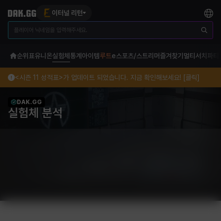
이터널 리턴
순위표
유니온
실험체
통계
아이템
루트
e스포츠/스트리머
즐겨찾기
멀티서치
파티
<시즌 11 성적표>가 업데이트 되었습니다. 지금 확인해보세요! [클릭]
DAK.GG
실험체 분석