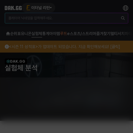
이터널 리턴
순위표
유니온
실험체
통계
아이템
루트
e스포츠/스트리머
즐겨찾기
멀티서치
파티
<시즌 11 성적표>가 업데이트 되었습니다. 지금 확인해보세요! [클릭]
DAK.GG
실험체 분석