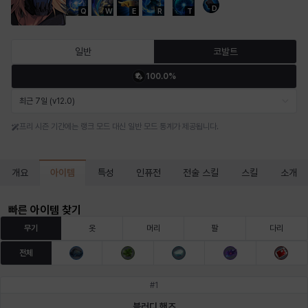
D
Q
W
E
R
T
마르티나
마이
마커스
매그너스
미르카
바냐
일반
코발트
100.0%
바바라
버니스
블레어
비앙카
비형
샬럿
최근 7일 (v12.0)
프리 시즌 기간에는 랭크 모드 대신 일반 모드 통계가 제공됩니다.
셀린
쇼우
쇼이치
수아
슈린
시셀라
아이템
개요
특성
인퓨전
전술 스킬
스킬
소개
실비아
아델라
아드리아나
아디나
아르다
아비게일
빠른 아이템 찾기
무기
옷
머리
팔
다리
전체
아야
아이솔
아이작
알렉스
알론소
얀
#
1
블러디 핸즈