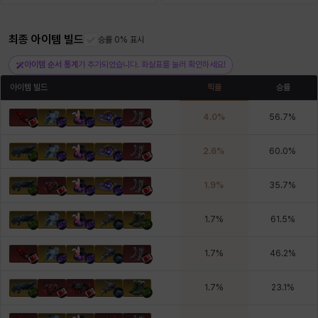
최종 아이템 빌드
헤이즈
헨리
승률 0% 표시
현우
혜진
히스이
아이템 순서 통계
가 추가되었습니다. 화살표를 눌러 확인하세요!
아이템 빌드
픽률
승률
4.0
%
56.7
%
2.6
%
60.0
%
1.9
%
35.7
%
1.7
%
61.5
%
1.7
%
46.2
%
1.7
%
23.1
%