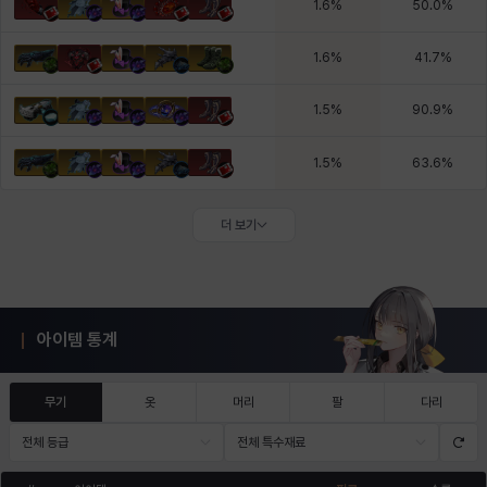
1.6
%
50.0
%
1.6
%
41.7
%
1.5
%
90.9
%
1.5
%
63.6
%
더 보기
아이템 통계
무기
옷
머리
팔
다리
전체 등급
전체 특수재료