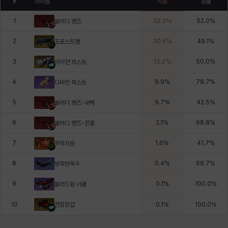
#
아이템
픽률
승률
1
32.3
%
52.0
%
블러디 핸즈
2
30.5
%
49.1
%
프로스트팽
3
13.2
%
50.0
%
아이언 피스트
4
9.9
%
78.7
%
디바인 피스트
5
9.7
%
42.5
%
블러디 핸즈-새벽
6
2.1
%
68.8
%
블러디 핸즈-진홍
7
1.6
%
41.7
%
주작자문
8
0.4
%
66.7
%
빙화현옥수
9
0.1
%
100.0
%
블러드윙 너클
천잠장갑
10
0.1
%
100.0
%