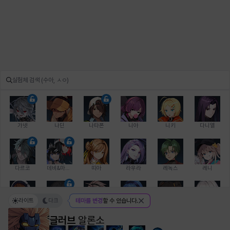
가넷
나딘
나타폰
니아
니키
다니엘
다르코
데비&마를렌
띠아
라우라
레녹스
레니
라이트
다크
테마를 변경
할 수 있습니다.
레온
로지
루크
르노어
리 다이린
리오
글러브
알론소