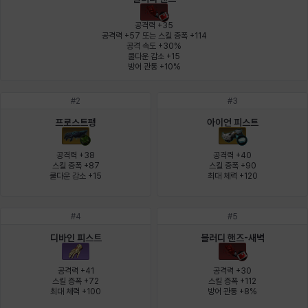
에스텔
에이든
에키온
엘레나
엠마
요한
공격력 +35

공격력 +57 또는 스킬 증폭 +114

공격 속도 +30%

쿨다운 감소 +15

윌리엄
유민
유스티나
유키
이렘
이바
방어 관통 +10%
#
2
#
3
이슈트반
이안
일레븐
자히르
재키
제니
프로스트팽
아이언 피스트
공격력 +38

공격력 +40

스킬 증폭 +87

스킬 증폭 +90

쿨다운 감소 +15
최대 체력 +120
츠바메
카밀로
카티야
칼라
캐시
케네스
#
4
#
5
코렐라인
크레이버
클로에
키아라
타지아
테오도르
디바인 피스트
블러디 핸즈-새벽
공격력 +41

공격력 +30

스킬 증폭 +72

스킬 증폭 +112

펜리르
펠릭스
프리야
피오라
피올로
하트
최대 체력 +100
방어 관통 +8%