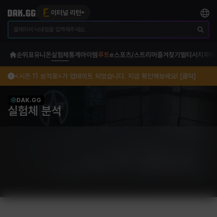
이터널 리턴
순위표
유니온
실험체
통계
아이템
루트
e스포츠/스트리머
즐겨찾기
멀티서치
파티
<시즌 11 성적표>가 업데이트 되었습니다. 지금 확인해보세요! [클릭]
DAK.GG
실험체 분석