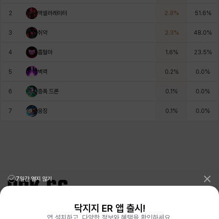
에스텔
에이든
에키온
엘레나
엠마
요한
2
액셀러레이터
2.8
%
51.6
%
3
취약
2.3
%
48.0
%
윌리엄
유민
유스티나
유키
이렘
이바
4
흡혈마
1.6
%
23.5
%
5
벽력
0.2
%
0.0
%
이슈트반
이안
일레븐
자히르
재키
제니
6
증폭 드론
0.1
%
0.0
%
7
응징
0.1
%
0.0
%
츠바메
카밀로
카티야
칼라
캐시
케네스
코렐라인
크레이버
클로에
키아라
타지아
테오도르
7일간 열지 않기
닥지지 ER 앱 출시!
펜리르
펠릭스
프리야
피오라
피올로
하트
리그오브레전드 전적검색 포로지지
PORO.GG
앱 설치하고, 다양한 정보와 혜택을 확인하세요.