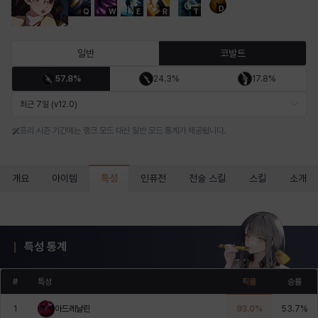
D
Q
W
E
R
T
마르티나
마이
마커스
매그너스
미르카
바냐
일반
코발트
57.8%
24.3%
17.8%
바바라
버니스
블레어
비앙카
비형
샬럿
최근 7일 (v12.0)
프리 시즌 기간에는 랭크 모드 대신 일반 모드 통계가 제공됩니다.
셀린
쇼우
쇼이치
수아
슈린
시셀라
특성
개요
아이템
인퓨전
전술 스킬
스킬
소개
실비아
아델라
아드리아나
아디나
아르다
아비게일
특성 통계
아야
아이솔
아이작
알렉스
알론소
얀
#
특성
픽률
승률
1
아드레날린
93.0
%
53.7
%