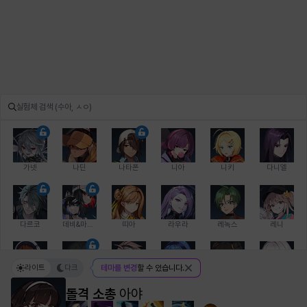
가넷
나딘
나타폰
니아
니키
다니엘
다르코
데비&마를렌
띠아
라우라
레녹스
레니
라이트
다크
테마를 변경
할 수 있습니다.
레온
로지
루크
르노어
리 다이린
리오
돌격 소총
아야