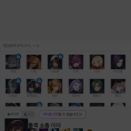
가넷
나딘
나타폰
니아
니키
다니엘
다르코
데비&마를렌
띠아
라우라
레녹스
레니
라이트
다크
테마를 변경
할 수 있습니다.
레온
로지
루크
르노어
리 다이린
리오
돌격 소총
아야