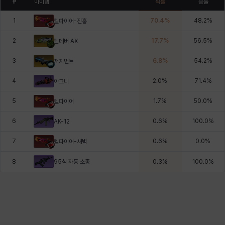
#
아이템
픽률
승률
1
70.4
%
48.2
%
헬파이어-진홍
2
17.7
%
56.5
%
엔데버 AX
3
6.8
%
54.2
%
저지먼트
4
2.0
%
71.4
%
아그니
5
1.7
%
50.0
%
헬파이어
6
0.6
%
100.0
%
AK-12
7
0.6
%
0.0
%
헬파이어-새벽
95식 자동 소총
8
0.3
%
100.0
%