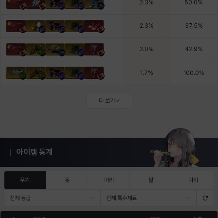
2.3
%
50.0
%
2.3
%
37.5
%
2.0
%
42.9
%
1.7
%
100.0
%
더 보기
아이템 통계
무기
옷
머리
팔
다리
전체 등급
전체 특수재료