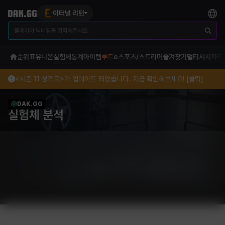
이터널 리턴
순위표
유니온
실험체
통계
아이템
루트
e스포츠/스트리머
즐겨찾기
멀티서치
파티
<시즌 11 성적표>가 업데이트 되었습니다. 지금 확인해보세요! [클릭]
DAK.GG
실험체 분석