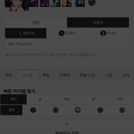
D
Q
W
E
R
T
마르티나
마이
마커스
매그너스
미르카
바냐
일반
코발트
60.7%
22.8%
16.4%
바바라
버니스
블레어
비앙카
비형
샬럿
최근 7일 (v12.0)
프리 시즌 기간에는 랭크 모드 대신 일반 모드 통계가 제공됩니다.
셀린
쇼우
쇼이치
수아
슈린
시셀라
아이템
개요
특성
인퓨전
전술 스킬
스킬
소개
실비아
아델라
아드리아나
아디나
아르다
아비게일
빠른 아이템 찾기
무기
옷
머리
팔
다리
전체
아야
아이솔
아이작
알렉스
알론소
얀
#
1
헬파이어-진홍