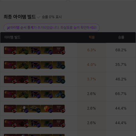
최종 아이템 빌드
헤이즈
헨리
승률 0% 표시
현우
혜진
히스이
아이템 순서 통계
가 추가되었습니다. 화살표를 눌러 확인하세요!
아이템 빌드
픽률
승률
6.3
%
68.2
%
4.0
%
35.7
%
3.7
%
46.2
%
2.6
%
66.7
%
2.6
%
44.4
%
2.6
%
44.4
%