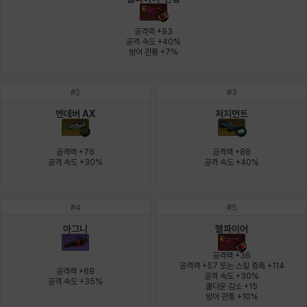
에스텔
에이든
에키온
엘레나
엠마
요한
공격력 +93

공격 속도 +40%

방어 관통 +7%
윌리엄
유민
유스티나
유키
이렘
이바
#
2
#
3
엔데버 AX
저지먼트
이슈트반
이안
일레븐
자히르
재키
제니
공격력 +76

공격력 +88

공격 속도 +30%
공격 속도 +40%
츠바메
카밀로
카티야
칼라
캐시
케네스
#
4
#
5
아그니
헬파이어
코렐라인
크레이버
클로에
키아라
타지아
테오도르
공격력 +36

공격력 +57 또는 스킬 증폭 +114

공격력 +69

공격 속도 +30%

공격 속도 +35%
쿨다운 감소 +15

펜리르
펠릭스
프리야
피오라
피올로
하트
방어 관통 +10%