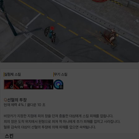
헤이즈
헨리
현우
혜진
히스이
실험체 스킬
무기 스킬
Q
W
E
R
T
D
Q
선혈의 투창
현재 체력 4% / 쿨다운 10 초
비앙카가 지정한 지점에 피의 창을 던져 충돌한 대상에게 스킬 피해를 입힙니다.
혈류 감속의 대상이
선혈의 투창에 의해 피해를 입으면 속박됩니다.
스킨