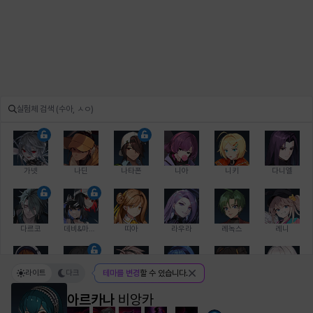
가넷
나딘
나타폰
니아
니키
다니엘
다르코
데비&마를렌
띠아
라우라
레녹스
레니
라이트
다크
테마를 변경
할 수 있습니다.
레온
로지
루크
르노어
리 다이린
리오
아르카나
비앙카