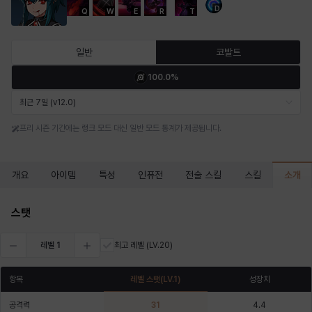
D
Q
W
E
R
T
마르티나
마이
마커스
매그너스
미르카
바냐
일반
코발트
100.0%
바바라
버니스
블레어
비앙카
비형
샬럿
최근 7일 (v12.0)
프리 시즌 기간에는 랭크 모드 대신 일반 모드 통계가 제공됩니다.
셀린
쇼우
쇼이치
수아
슈린
시셀라
소개
개요
아이템
특성
인퓨전
전술 스킬
스킬
실비아
아델라
아드리아나
아디나
아르다
아비게일
스탯
레벨
1
최고 레벨
(LV.20)
아야
아이솔
아이작
알렉스
알론소
얀
항목
레벨 스탯
(LV.
1
)
성장치
공격력
31
4.4