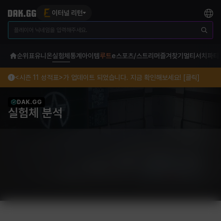
이터널 리턴
순위표
유니온
실험체
통계
아이템
루트
e스포츠/스트리머
즐겨찾기
멀티서치
파티
<시즌 11 성적표>가 업데이트 되었습니다. 지금 확인해보세요! [클릭]
DAK.GG
실험체 분석