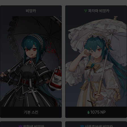
비앙카
파자마 비앙카
기본 스킨
1075
NP
전학생 비앙카
사관후보생 비앙카