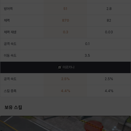
에스텔
에이든
에키온
엘레나
엠마
요한
방어력
51
2.8
체력
870
82
윌리엄
유민
유스티나
유키
이렘
이바
체력 재생
0.3
0.03
공격 속도
0.1
이슈트반
이안
일레븐
자히르
재키
제니
이동 속도
3.5
아르카나
츠바메
카밀로
카티야
칼라
캐시
케네스
공격 속도
2.5
%
2.5
%
스킬 증폭
4.4
%
4.4
%
코렐라인
크레이버
클로에
키아라
타지아
테오도르
보유 스킬
펜리르
펠릭스
프리야
피오라
피올로
하트