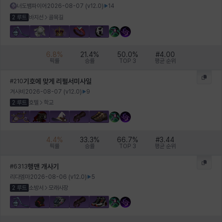
너도뱀파이어
2026-08-07
(v
12.0
)
14
2 루트
바지선
골목길
헤이즈
헨리
현우
혜진
히스이
6.8
%
21.4
%
50.0
%
#
4.00
픽률
승률
TOP 3
평균 순위
기호에 맞게 리펄서미사일
#
210
겨사비
2026-08-07
(v
12.0
)
9
2 루트
호텔
학교
4.4
%
33.3
%
66.7
%
#
3.44
픽률
승률
TOP 3
평균 순위
행맨 개사기
#
6313
리다엠마
2026-08-06
(v
12.0
)
5
2 루트
소방서
모래사장