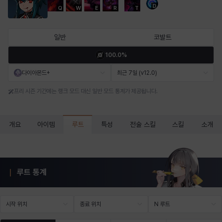
D
Q
W
E
R
T
마르티나
마이
마커스
매그너스
미르카
바냐
일반
코발트
100.0%
바바라
버니스
블레어
비앙카
비형
샬럿
다이아몬드+
최근 7일 (v12.0)
프리 시즌 기간에는 랭크 모드 대신 일반 모드 통계가 제공됩니다.
셀린
쇼우
쇼이치
수아
슈린
시셀라
루트
개요
아이템
특성
전술 스킬
스킬
소개
실비아
아델라
아드리아나
아디나
아르다
아비게일
루트 통계
아야
아이솔
아이작
알렉스
알론소
얀
시작 위치
종료 위치
N 루트