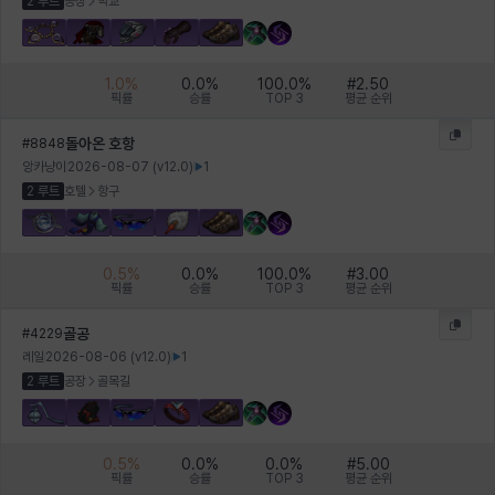
2 루트
공장
학교
1.0
%
0.0
%
100.0
%
#
2.50
픽률
승률
TOP 3
평균 순위
돌아온 호항
#
8848
앙카냥이
2026-08-07
(v
12.0
)
1
2 루트
호텔
항구
0.5
%
0.0
%
100.0
%
#
3.00
픽률
승률
TOP 3
평균 순위
골공
#
4229
레일
2026-08-06
(v
12.0
)
1
2 루트
공장
골목길
0.5
%
0.0
%
0.0
%
#
5.00
픽률
승률
TOP 3
평균 순위