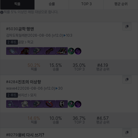
에스텔
에이든
에키온
엘레나
엠마
요한
픽률
승률
TOP 3
평균 순위
픽률 5% 이상인 매칭 대상으로 합니다.
윌리엄
유민
유스티나
유키
이렘
이바
공학 행맨
#
5030
감자도둑일레븐
2026-08-06
(v
12.0
)
103
2 루트
공장
학교
이슈트반
이안
일레븐
자히르
재키
제니
50.2
%
15.5
%
35.0
%
#
4.19
픽률
승률
TOP 3
평균 순위
츠바메
카밀로
카티야
칼라
캐시
케네스
진조의 이상향
#
4284
wave42
2026-08-06
(v
12.0
)
30
2 루트
바지선
묘지
코렐라인
크레이버
클로에
키아라
타지아
테오도르
14.6
%
10.0
%
36.7
%
#
4.57
픽률
승률
TOP 3
평균 순위
펜리르
펠릭스
프리야
피오라
피올로
하트
용비 다시 쓰기?
#
8279