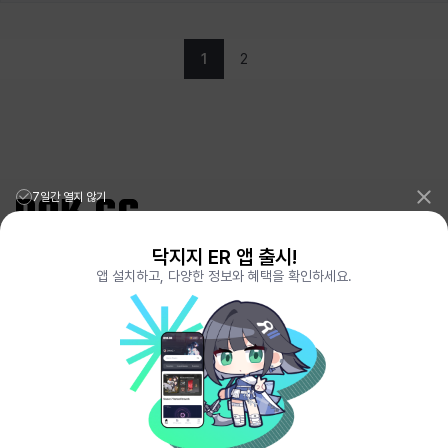
1
2
7일간 열지 않기
닥지지 ER 앱 출시!
리그오브레전드 전적검색 포로지지
PORO.GG
앱 설치하고, 다양한 정보와 혜택을 확인하세요.
전략적팀전투 TFT 전적검색 롤체지지
LOLCHESS.GG
메이플스토리 종합통계
MAPLE.GG
발로란트 전적검색
VALORANT.DAK.GG
배틀그라운드 전적검색
PUBG.DAK.GG
이터널 리턴 전적검색
ER.DAK.GG
원신 전적검색
GENSHIN.DAK.GG
데드락
DEADLOCK.DAK.GG