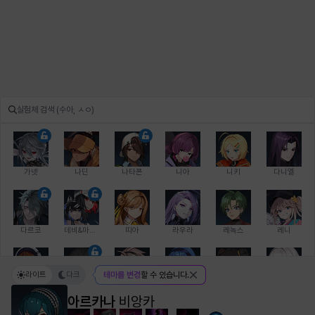
가넷
나딘
나타폰
니아
니키
다니엘
다르코
데비&마를렌
띠아
라우라
레녹스
레니
라이트
다크
테마를 변경
할 수 있습니다.
레온
로지
루크
르노어
리 다이린
리오
아르카나
비앙카