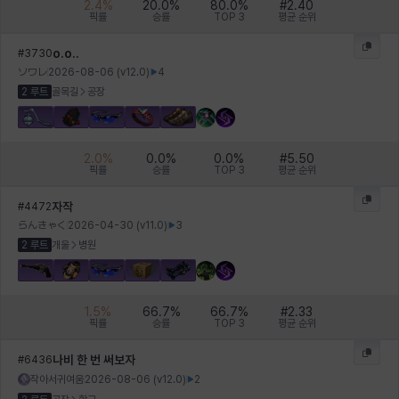
2.4
%
20.0
%
80.0
%
#
2.40
픽률
승률
TOP 3
평균 순위
o.o..
#
3730
ソワレ
2026-08-06
(v
12.0
)
4
2 루트
골목길
공장
2.0
%
0.0
%
0.0
%
#
5.50
픽률
승률
TOP 3
평균 순위
자작
#
4472
らんきゃく
2026-04-30
(v
11.0
)
3
2 루트
개울
병원
1.5
%
66.7
%
66.7
%
#
2.33
픽률
승률
TOP 3
평균 순위
나비 한 번 써보자
#
6436
작아서귀여움
2026-08-06
(v
12.0
)
2