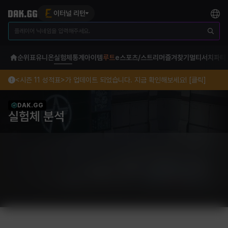
이터널 리턴
순위표
유니온
실험체
통계
아이템
루트
e스포츠/스트리머
즐겨찾기
멀티서치
파티
<시즌 11 성적표>가 업데이트 되었습니다. 지금 확인해보세요! [클릭]
DAK.GG
실험체 분석