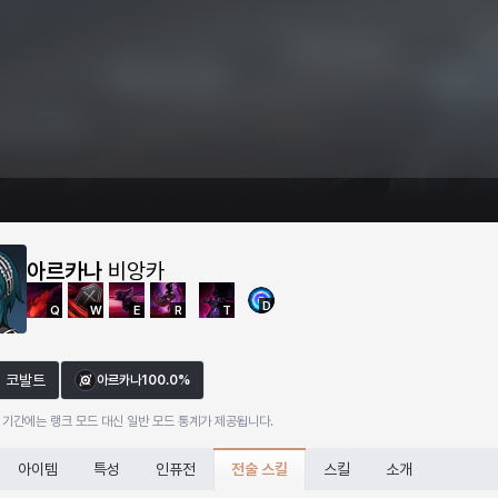
아르카나
비앙카
D
Q
W
E
R
T
코발트
아르카나
100.0%
 기간에는 랭크 모드 대신 일반 모드 통계가 제공됩니다.
전술 스킬
아이템
특성
인퓨전
스킬
소개