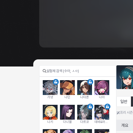
가넷
나딘
나타폰
니아
일반
프리 시즌
니키
다니엘
다르코
데비&마를렌
개요