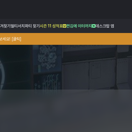
겨찾기
멀티서치
파티 찾기
시즌 11 성적표
켠김에 이터까지
데스크탑 앱
세요! [클릭]