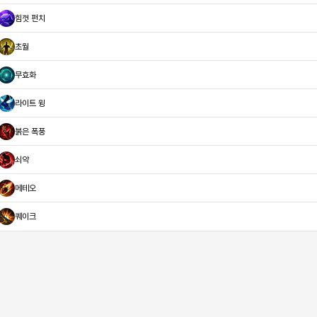
힘껏 펀치
초월
무효화
라이트 윙
붉은 폭풍
쇠약
메테오
퀘이크