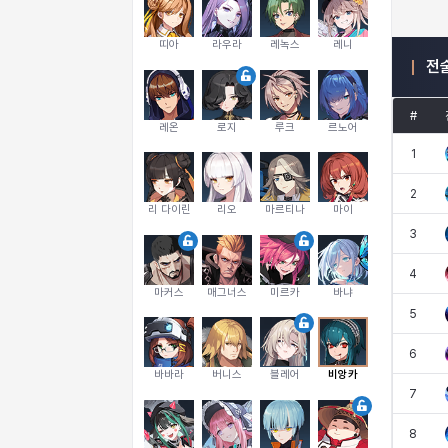
띠아
라우라
레녹스
레니
전
#
레온
로지
루크
르노어
1
2
리 다이린
리오
마르티나
마이
3
4
마커스
매그너스
미르카
바냐
5
6
바바라
버니스
블레어
비앙카
7
8