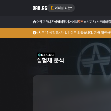
이터널 리턴
순위표
유니온
실험체
통계
아이템
루트
e스포츠/스트리머
즐
<시즌 11 성적표>가 업데이트 되었습니다. 지금 확인해보
DAK.GG
실험체 분석