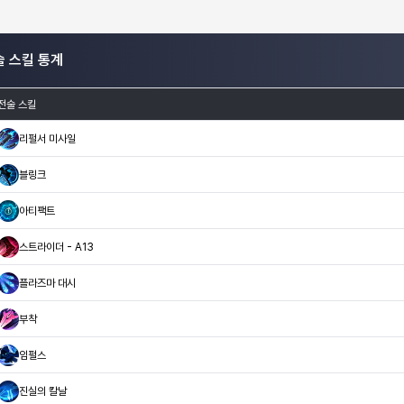
술 스킬 통계
전술 스킬
리펄서 미사일
블링크
아티팩트
스트라이더 - A13
플라즈마 대시
부착
임펄스
진실의 칼날