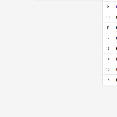
비형
샬럿
셀린
쇼우
9
10
쇼이치
수아
슈린
시셀라
11
12
실비아
아델라
아드리아나
아디나
13
14
아르다
아비게일
아야
아이솔
15
16
아이작
알렉스
알론소
얀
에스텔
에이든
에키온
엘레나