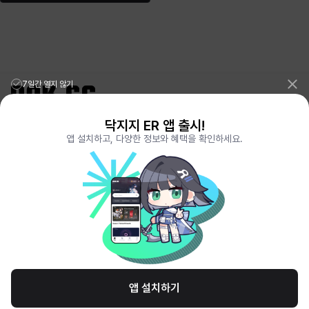
7일간 열지 않기
닥지지 ER 앱 출시!
리그오브레전드 전적검색 포로지지
PORO.GG
앱 설치하고, 다양한 정보와 혜택을 확인하세요.
전략적팀전투 TFT 전적검색 롤체지지
LOLCHESS.GG
메이플스토리 종합통계
MAPLE.GG
발로란트 전적검색
VALORANT.DAK.GG
배틀그라운드 전적검색
PUBG.DAK.GG
이터널 리턴 전적검색
ER.DAK.GG
원신 전적검색
GENSHIN.DAK.GG
데드락
DEADLOCK.DAK.GG
서비스 이용 약관
개인정보 취급방침
제휴 문의
고객센터
채용
앱 설치하기
© All Rights Reserved. Hosted by PlayXP Inc. Eternal Return and all related
logos are trademarks of Nimble Neuron, inc. or its affiliates.