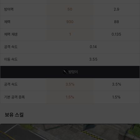
에스텔
에이든
에키온
엘레나
엠마
요한
방어력
50
2.9
체력
930
88
윌리엄
유민
유스티나
유키
이렘
이바
체력 재생
1
0.135
공격 속도
0.14
이슈트반
이안
일레븐
자히르
재키
제니
이동 속도
3.55
방망이
츠바메
카밀로
카티야
칼라
캐시
케네스
공격 속도
3.5
%
3.5
%
기본 공격 증폭
1.5
%
1.5
%
코렐라인
크레이버
클로에
키아라
타지아
테오도르
보유 스킬
펜리르
펠릭스
프리야
피오라
피올로
하트