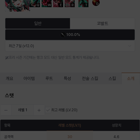
D
Q
W
E
R
T
마르티나
마이
마커스
매그너스
미르카
바냐
일반
코발트
100.0%
바바라
버니스
블레어
비앙카
비형
샬럿
최근 7일 (v12.0)
프리 시즌 기간에는 랭크 모드 대신 일반 모드 통계가 제공됩니다.
셀린
쇼우
쇼이치
수아
슈린
시셀라
소개
개요
아이템
루트
특성
전술 스킬
스킬
실비아
아델라
아드리아나
아디나
아르다
아비게일
스탯
레벨
1
최고 레벨
(LV.20)
아야
아이솔
아이작
알렉스
알론소
얀
항목
레벨 스탯
(LV.
1
)
성장치
공격력
30
4.6