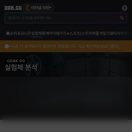
이터널 리턴
순위표
유니온
실험체
통계
아이템
루트
e스포츠/스트리머
즐겨찾기
멀티서치
파티
<시즌 11 성적표>가 업데이트 되었습니다. 지금 확인해보세요! [클릭]
DAK.GG
실험체 분석