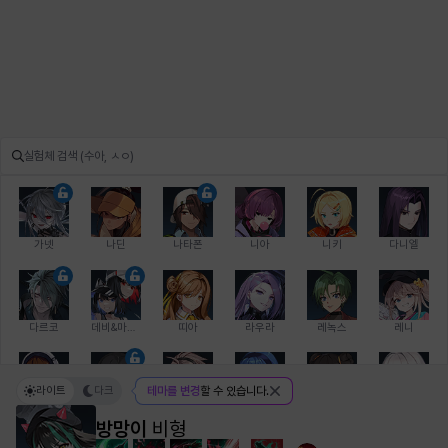
가넷
나딘
나타폰
니아
니키
다니엘
다르코
데비&마를렌
띠아
라우라
레녹스
레니
라이트
다크
테마를 변경
할 수 있습니다.
레온
로지
루크
르노어
리 다이린
리오
방망이
비형