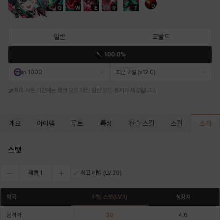
D
Q
W
E
R
T
마르티나
마이
마커스
매그너스
미르카
바냐
일반
코발트
100.0%
바바라
버니스
블레어
비앙카
비형
샬럿
in 1000
최근 7일 (v12.0)
프리 시즌 기간에는 랭크 모드 대신 일반 모드 통계가 제공됩니다.
셀린
쇼우
쇼이치
수아
슈린
시셀라
소개
개요
아이템
루트
특성
전술 스킬
스킬
실비아
아델라
아드리아나
아디나
아르다
아비게일
스탯
레벨
1
최고 레벨
(LV.20)
아야
아이솔
아이작
알렉스
알론소
얀
항목
레벨 스탯
(LV.
1
)
성장치
공격력
30
4.6