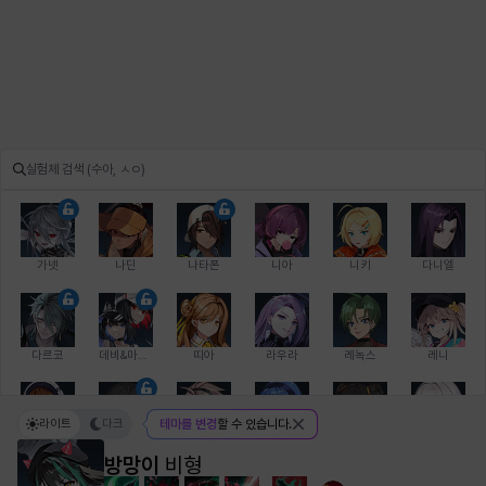
가넷
나딘
나타폰
니아
니키
다니엘
다르코
데비&마를렌
띠아
라우라
레녹스
레니
라이트
다크
테마를 변경
할 수 있습니다.
레온
로지
루크
르노어
리 다이린
리오
방망이
비형