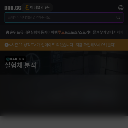
이터널 리턴
순위표
유니온
실험체
통계
아이템
루트
e스포츠/스트리머
즐겨찾기
멀티서치
파티
<시즌 11 성적표>가 업데이트 되었습니다. 지금 확인해보세요! [클릭]
DAK.GG
실험체 분석