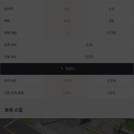
에스텔
에이든
에키온
엘레나
엠마
요한
방어력
50
2.9
체력
930
88
윌리엄
유민
유스티나
유키
이렘
이바
체력 재생
1
0.135
공격 속도
0.14
이슈트반
이안
일레븐
자히르
재키
제니
이동 속도
3.55
방망이
츠바메
카밀로
카티야
칼라
캐시
케네스
공격 속도
3.5
%
3.5
%
기본 공격 증폭
1.5
%
1.5
%
코렐라인
크레이버
클로에
키아라
타지아
테오도르
보유 스킬
펜리르
펠릭스
프리야
피오라
피올로
하트