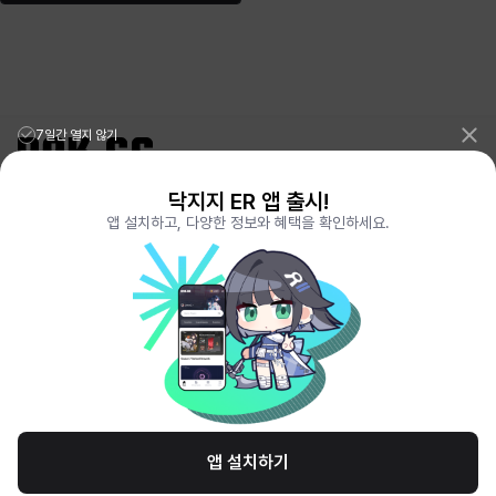
7일간 열지 않기
닥지지 ER 앱 출시!
리그오브레전드 전적검색 포로지지
PORO.GG
앱 설치하고, 다양한 정보와 혜택을 확인하세요.
전략적팀전투 TFT 전적검색 롤체지지
LOLCHESS.GG
메이플스토리 종합통계
MAPLE.GG
발로란트 전적검색
VALORANT.DAK.GG
배틀그라운드 전적검색
PUBG.DAK.GG
이터널 리턴 전적검색
ER.DAK.GG
원신 전적검색
GENSHIN.DAK.GG
데드락
DEADLOCK.DAK.GG
서비스 이용 약관
개인정보 취급방침
제휴 문의
고객센터
채용
앱 설치하기
© All Rights Reserved. Hosted by PlayXP Inc. Eternal Return and all related
logos are trademarks of Nimble Neuron, inc. or its affiliates.