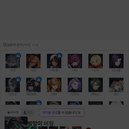
가넷
나딘
나타폰
니아
니키
다니엘
다르코
데비&마를렌
띠아
라우라
레녹스
레니
라이트
다크
테마를 변경
할 수 있습니다.
레온
로지
루크
르노어
리 다이린
리오
방망이
비형