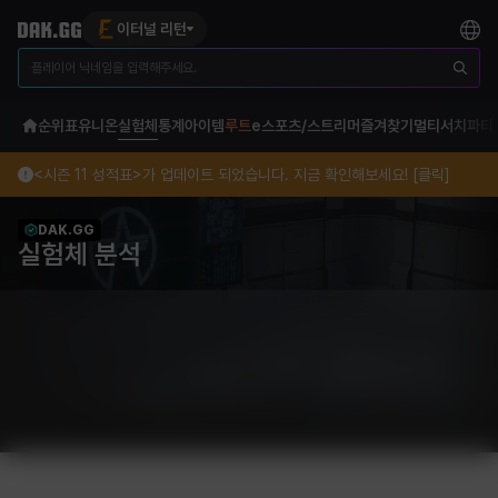
이터널 리턴
순위표
유니온
실험체
통계
아이템
루트
e스포츠/스트리머
즐겨찾기
멀티서치
파티
<시즌 11 성적표>가 업데이트 되었습니다. 지금 확인해보세요! [클릭]
DAK.GG
실험체 분석