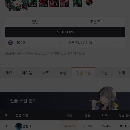
D
Q
W
E
R
T
마르티나
마이
마커스
매그너스
미르카
바냐
일반
코발트
100.0%
바바라
버니스
블레어
비앙카
비형
샬럿
in 1000
최근 7일 (v12.0)
프리 시즌 기간에는 랭크 모드 대신 일반 모드 통계가 제공됩니다.
셀린
쇼우
쇼이치
수아
슈린
시셀라
전술 스킬
개요
아이템
루트
특성
스킬
소개
실비아
아델라
아드리아나
아디나
아르다
아비게일
전술 스킬 통계
아야
아이솔
아이작
알렉스
알론소
얀
#
전술 스킬
픽률
승률
TOP 3
평균 순
1
블링크
68.4
%
0.0
%
15.4
%
#
5.85