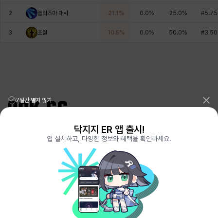
에스텔
에이든
에키온
엘레나
엠마
요한
2
플라즈마 대시
21.1
%
0.0
%
25.0
%
#
5.75
3
초월
10.5
%
0.0
%
50.0
%
#
3.50
윌리엄
유민
유스티나
유키
이렘
이바
이슈트반
이안
일레븐
자히르
재키
제니
7일간 열지 않기
츠바메
카밀로
카티야
칼라
캐시
케네스
닥지지 ER 앱 출시!
리그오브레전드 전적검색 포로지지
PORO.GG
앱 설치하고, 다양한 정보와 혜택을 확인하세요.
전략적팀전투 TFT 전적검색 롤체지지
LOLCHESS.GG
메이플스토리 종합통계
MAPLE.GG
발로란트 전적검색
VALORANT.DAK.GG
코렐라인
크레이버
클로에
키아라
타지아
테오도르
배틀그라운드 전적검색
PUBG.DAK.GG
이터널 리턴 전적검색
ER.DAK.GG
원신 전적검색
GENSHIN.DAK.GG
데드락
DEADLOCK.DAK.GG
펜리르
펠릭스
프리야
피오라
피올로
하트