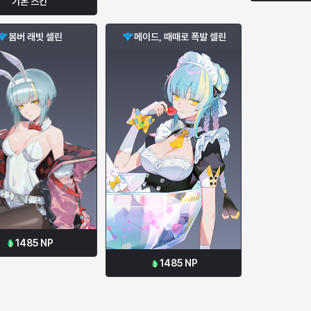
기본 스킨
봄버 래빗 셀린
메이드, 때때로 폭발 셀린
1485
NP
1485
NP