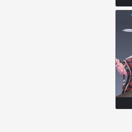
엠마
요한
윌리엄
유민
유스티나
유키
이렘
이바
이슈트반
이안
일레븐
자히르
재키
제니
츠바메
카밀로
카티야
칼라
캐시
케네스