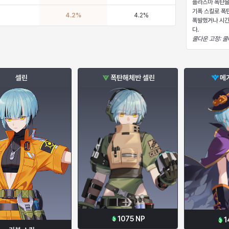
기폭 스킬로 폭
4.2
%
4.2
%
폭발했거나 시간
쿨다운 고정: 쿨
셀린
폭탄해체반 셀린
메
1075
NP
1