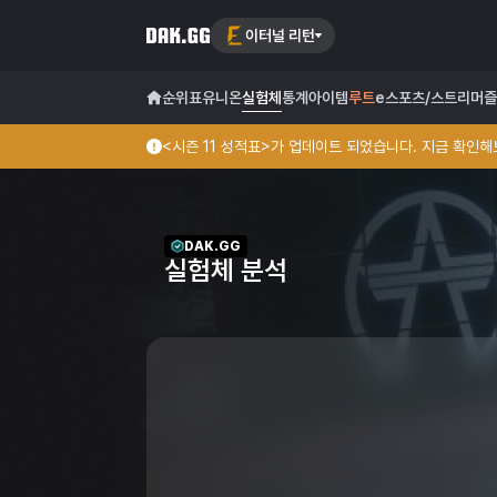
이터널 리턴
순위표
유니온
실험체
통계
아이템
루트
e스포츠/스트리머
즐
<시즌 11 성적표>가 업데이트 되었습니다. 지금 확인해보
DAK.GG
실험체 분석