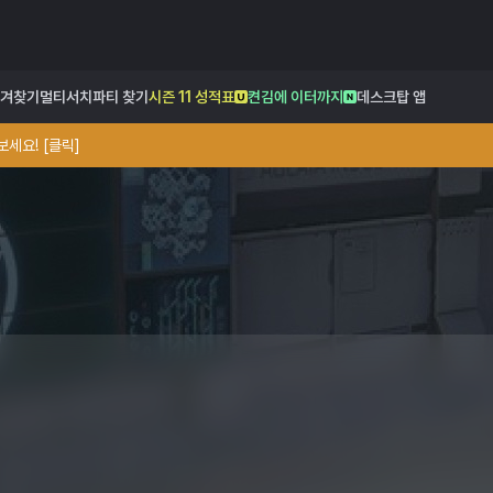
겨찾기
멀티서치
파티 찾기
시즌 11 성적표
켠김에 이터까지
데스크탑 앱
세요! [클릭]