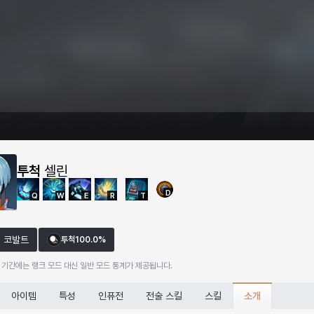
투척
셀린
D
Q
W
E
R
T
코발트
투척
100.0%
 기간에는 랭크 모드 대신 일반 모드 통계가 제공됩니다.
소개
아이템
특성
인퓨전
전술 스킬
스킬