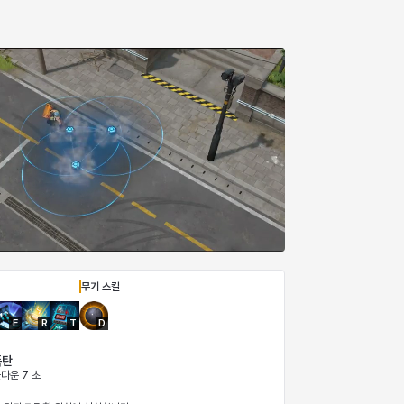
무기 스킬
E
R
T
D
폭탄
쿨다운 7 초