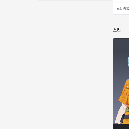
비형
샬럿
셀린
쇼우
스킬 증폭
쇼이치
수아
슈린
시셀라
스킨
실비아
아델라
아드리아나
아디나
아르다
아비게일
아야
아이솔
아이작
알렉스
알론소
얀
에스텔
에이든
에키온
엘레나