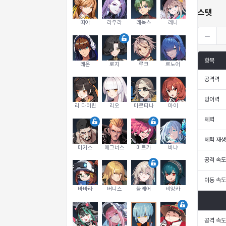
스탯
띠아
라우라
레녹스
레니
항목
레온
로지
루크
르노어
공격력
방어력
리 다이린
리오
마르티나
마이
체력
체력 재생
마커스
매그너스
미르카
바냐
공격 속도
이동 속도
바바라
버니스
블레어
비앙카
공격 속도