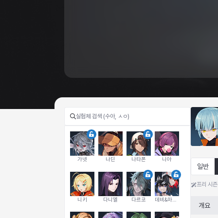
가넷
나딘
나타폰
니아
일반
프리 시즌
니키
다니엘
다르코
데비&마를렌
개요