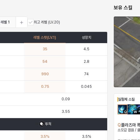
보유 스킬
레벨
1
최고 레벨
(LV.20)
레벨 스탯
(LV.
1
)
성장치
35
4.5
54
2.8
990
74
0.75
0.045
0.09
실험체 스킬
3.55
Q
W
투척
Q
플라즈마 
소모값 없음 / 
3.5
%
3.5
%