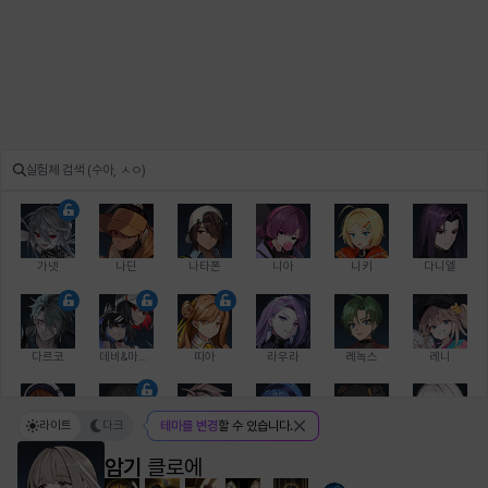
가넷
나딘
나타폰
니아
니키
다니엘
다르코
데비&마를렌
띠아
라우라
레녹스
레니
라이트
다크
테마를 변경
할 수 있습니다.
레온
로지
루크
르노어
리 다이린
리오
암기
클로에