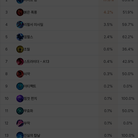
에스텔
에이든
에키온
엘레나
엠마
요한
3
붉은 폭풍
4.2
%
51.9
%
4
리펄서 미사일
3.5
%
59.7
%
윌리엄
유민
유스티나
유키
이렘
이바
5
임펄스
2.4
%
62.2
%
6
초월
0.6
%
36.4
%
이슈트반
이안
일레븐
자히르
재키
제니
7
스트라이더 - A13
0.4
%
42.9
%
8
쇠약
0.3
%
50.0
%
츠바메
카밀로
카티야
칼라
캐시
케네스
9
아티팩트
0.2
%
0.0
%
10
힘껏 펀치
0.1
%
100.0
%
코렐라인
크레이버
클로에
키아라
타지아
테오도르
11
무효화
0.1
%
50.0
%
12
부착
0.1
%
0.0
%
펜리르
펠릭스
프리야
피오라
피올로
하트
13
진실의 칼날
0.1
%
100.0
%