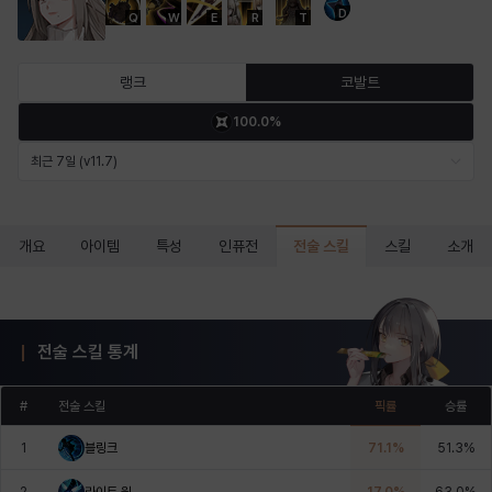
D
Q
W
E
R
T
마르티나
마이
마커스
매그너스
미르카
바냐
랭크
코발트
100.0%
바바라
버니스
블레어
비앙카
비형
샬럿
최근 7일 (v11.7)
셀린
쇼우
쇼이치
수아
슈린
시셀라
전술 스킬
개요
아이템
특성
인퓨전
스킬
소개
실비아
아델라
아드리아나
아디나
아르다
아비게일
전술 스킬 통계
#
전술 스킬
픽률
승률
아야
아이솔
아이작
알렉스
알론소
얀
1
블링크
71.1
%
51.3
%
2
라이트 윙
17.0
%
63.0
%