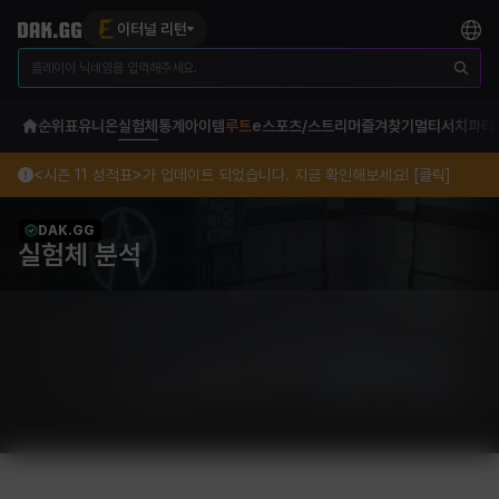
이터널 리턴
순위표
유니온
실험체
통계
아이템
루트
e스포츠/스트리머
즐겨찾기
멀티서치
파티
<시즌 11 성적표>가 업데이트 되었습니다. 지금 확인해보세요! [클릭]
DAK.GG
실험체 분석