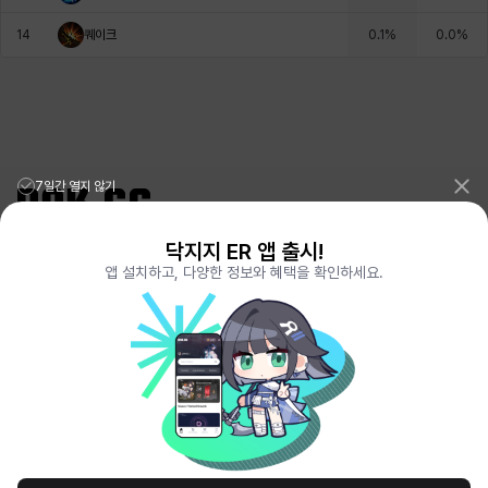
14
퀘이크
0.1
%
0.0
%
헤이즈
헨리
현우
혜진
히스이
7일간 열지 않기
닥지지 ER 앱 출시!
리그오브레전드 전적검색 포로지지
PORO.GG
앱 설치하고, 다양한 정보와 혜택을 확인하세요.
전략적팀전투 TFT 전적검색 롤체지지
LOLCHESS.GG
메이플스토리 종합통계
MAPLE.GG
발로란트 전적검색
VALORANT.DAK.GG
배틀그라운드 전적검색
PUBG.DAK.GG
이터널 리턴 전적검색
ER.DAK.GG
원신 전적검색
GENSHIN.DAK.GG
데드락
DEADLOCK.DAK.GG
서비스 이용 약관
개인정보 취급방침
제휴 문의
고객센터
채용