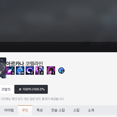
아르카나
코렐라인
D
Q
W
E
R
T
코발트
아르카나
100.0%
 기간에는 랭크 모드 대신 일반 모드 통계가 제공됩니다.
루트
아이템
특성
전술 스킬
스킬
소개