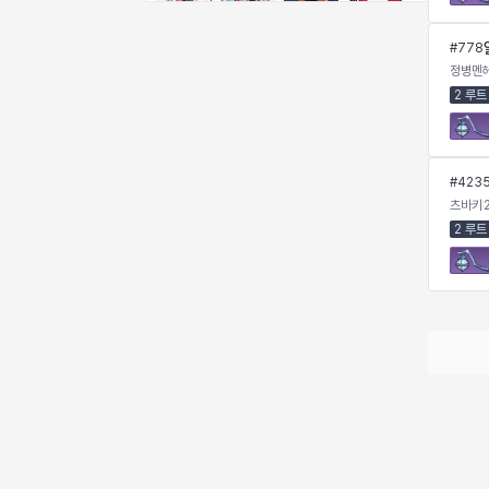
비형
샬럿
셀린
쇼우
#
778
정병멘
2 루트
쇼이치
수아
슈린
시셀라
#
423
실비아
아델라
아드리아나
아디나
츠바키
2 루트
아르다
아비게일
아야
아이솔
아이작
알렉스
알론소
얀
에스텔
에이든
에키온
엘레나