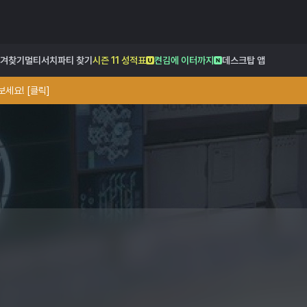
겨찾기
멀티서치
파티 찾기
시즌 11 성적표
켠김에 이터까지
데스크탑 앱
세요! [클릭]