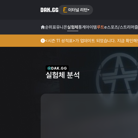
이터널 리턴
순위표
유니온
실험체
통계
아이템
루트
e스포츠/스트리머
즐
<시즌 11 성적표>가 업데이트 되었습니다. 지금 확인해보
DAK.GG
실험체 분석