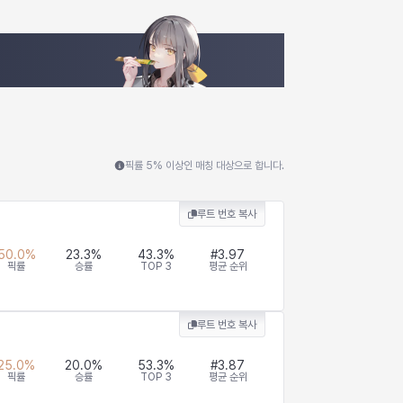
픽률 5% 이상인 매칭 대상으로 합니다.
루트 번호 복사
50.0
%
23.3
%
43.3
%
#
3.97
픽률
승률
TOP 3
평균 순위
루트 번호 복사
25.0
%
20.0
%
53.3
%
#
3.87
픽률
승률
TOP 3
평균 순위