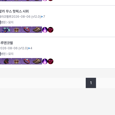
알카 무스 핫픽스 시위
헤라코렐루
2026-08-06
(v
12.0
)
7
병원
묘지
루덴코렐
5
2026-08-06
(v
12.0
)
4
병원
묘지
1