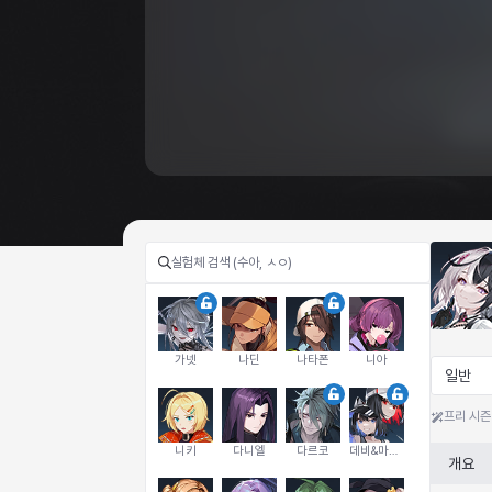
가넷
나딘
나타폰
니아
일반
프리 시즌
니키
다니엘
다르코
데비&마를렌
개요