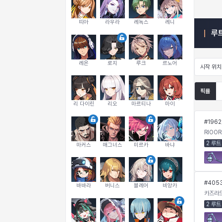
띠아
라우라
레녹스
레니
루
레온
로지
루크
르노어
시작 위치
픽률
리 다이린
리오
마르티나
마이
#
1962
RIOOR
2 루트
마커스
매그너스
미르카
바냐
#
405
바바라
버니스
블레어
비앙카
카즈라
2 루트