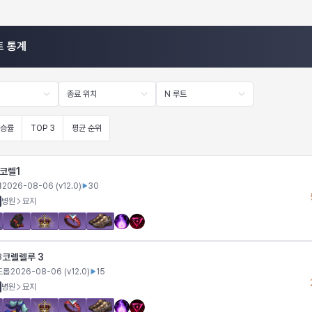
트 통계
종료 위치
N 루트
승률
TOP 3
평균 순위
코렐1
I
2026-08-06
(v
12.0
)
30
병원
묘지
코렐렐루 3
3
드롭
2026-08-06
(v
12.0
)
15
병원
묘지