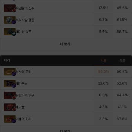
17.5
%
45.6
%
흑염룡의 갑주
9.3
%
61.5
%
서리바람 흉갑
레이싱 슈트
5.5
%
58.7
%
더 보기
머리
픽률
승률
49.0
%
50.7
%
천사의 고리
22.6
%
52.6
%
레가투스
8.3
%
44.4
%
발할라의 투구
4.3
%
41.1
%
페더폴
야생의 허기
3.3
%
67.8
%
더 보기