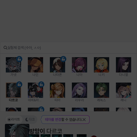
가넷
나딘
나타폰
니아
니키
다니엘
다르코
데비&마를렌
띠아
라우라
레녹스
레니
라이트
다크
테마를 변경
할 수 있습니다.
레온
로지
루크
르노어
리 다이린
리오
방망이
다르코