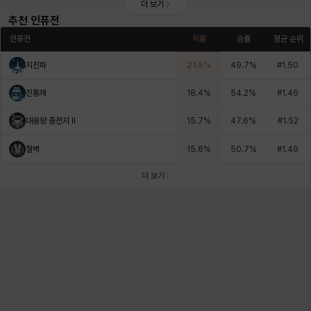
더 보기
추천 인퓨전
인퓨전
픽률
승률
평균 순위
지진파
21.5
%
49.7
%
#
1.50
진통제
18.4
%
54.2
%
#
1.46
대용량 충전지 Il
15.7
%
47.6
%
#
1.52
철벽
15.6
%
50.7
%
#
1.49
더 보기