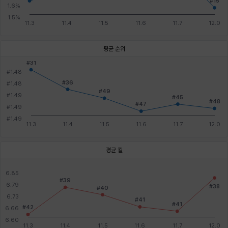
평균 순위
평균 킬