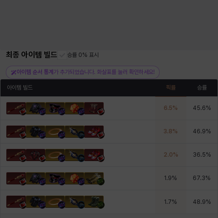
최종 아이템 빌드
승률 0% 표시
아이템 순서 통계
가 추가되었습니다. 화살표를 눌러 확인하세요!
아이템 빌드
픽률
승률
6.5
%
45.6
%
3.8
%
46.9
%
2.0
%
36.5
%
1.9
%
67.3
%
1.7
%
48.9
%