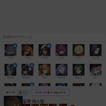
가넷
나딘
나타폰
니아
니키
다니엘
다르코
데비&마를렌
띠아
라우라
레녹스
레니
라이트
다크
테마를 변경
할 수 있습니다.
레온
로지
루크
르노어
리 다이린
리오
도끼
에스텔