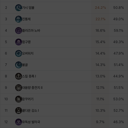
에스텔
에이든
에키온
엘레나
엠마
요한
2
가시 덤불
24.2
%
50.8
%
3
진통제
22.1
%
49.0
%
윌리엄
유민
유스티나
유키
이렘
이바
4
플라즈마 노바
16.6
%
59.1
%
5
함구령
15.4
%
49.3
%
이슈트반
이안
일레븐
자히르
재키
제니
6
오버워치
14.4
%
47.9
%
7
불굴
14.3
%
51.4
%
츠바메
카밀로
카티야
칼라
캐시
케네스
8
스킬 증폭 I
13.0
%
44.9
%
9
대용량 충전지 Il
12.1
%
51.5
%
코렐라인
크레이버
클로에
키아라
타지아
테오도르
10
잠꾸러기
11.1
%
53.0
%
11
쿨다운 감소 I
10.3
%
52.7
%
펜리르
펠릭스
프리야
피오라
피올로
하트
12
유독성 발자국
9.7
%
46.3
%