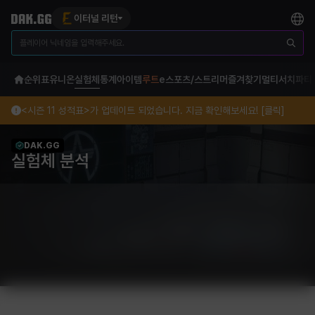
이터널 리턴
순위표
유니온
실험체
통계
아이템
루트
e스포츠/스트리머
즐겨찾기
멀티서치
파티
<시즌 11 성적표>가 업데이트 되었습니다. 지금 확인해보세요! [클릭]
DAK.GG
실험체 분석