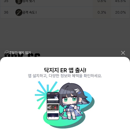
35
상처 찢기
0.6
%
45.5
%
36
공격 속도 I
0.3
%
20.0
%
7일간 열지 않기
닥지지 ER 앱 출시!
리그오브레전드 전적검색 포로지지
PORO.GG
앱 설치하고, 다양한 정보와 혜택을 확인하세요.
전략적팀전투 TFT 전적검색 롤체지지
LOLCHESS.GG
메이플스토리 종합통계
MAPLE.GG
발로란트 전적검색
VALORANT.DAK.GG
배틀그라운드 전적검색
PUBG.DAK.GG
이터널 리턴 전적검색
ER.DAK.GG
원신 전적검색
GENSHIN.DAK.GG
데드락
DEADLOCK.DAK.GG