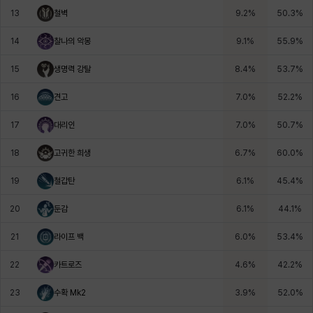
13
철벽
9.2
%
50.3
%
헤이즈
헨리
현우
혜진
히스이
14
찰나의 악몽
9.1
%
55.9
%
15
생명력 강탈
8.4
%
53.7
%
16
견고
7.0
%
52.2
%
17
대리인
7.0
%
50.7
%
18
고귀한 희생
6.7
%
60.0
%
19
철갑탄
6.1
%
45.4
%
20
둔감
6.1
%
44.1
%
21
라이프 백
6.0
%
53.4
%
22
카트로즈
4.6
%
42.2
%
23
수확 Mk2
3.9
%
52.0
%