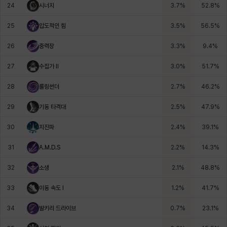
24
시너지
3.7
%
52.8
%
25
압도적인 힘
3.5
%
56.5
%
26
중력장
3.3
%
9.4
%
27
수집가 II
3.0
%
51.7
%
28
롤링썬더
2.7
%
46.2
%
29
기동 타격대
2.5
%
47.9
%
30
지진파
2.4
%
39.1
%
31
A.M.D.S
2.2
%
14.3
%
32
소생
2.1
%
48.8
%
33
이동 속도 I
1.2
%
41.7
%
34
발키리 드라이브
0.7
%
23.1
%