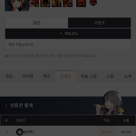
D
Q
W
E
R
T
마르티나
마이
마커스
매그너스
미르카
바냐
일반
코발트
100.0%
바바라
버니스
블레어
비앙카
비형
샬럿
최근 7일 (v12.0)
프리 시즌 기간에는 랭크 모드 대신 일반 모드 통계가 제공됩니다.
셀린
쇼우
쇼이치
수아
슈린
시셀라
인퓨전
개요
아이템
특성
전술 스킬
스킬
소개
실비아
아델라
아드리아나
아디나
아르다
아비게일
인퓨전 통계
아야
아이솔
아이작
알렉스
알론소
얀
#
인퓨전
픽률
승률
1
방어력 I
25.1
%
49.1
%