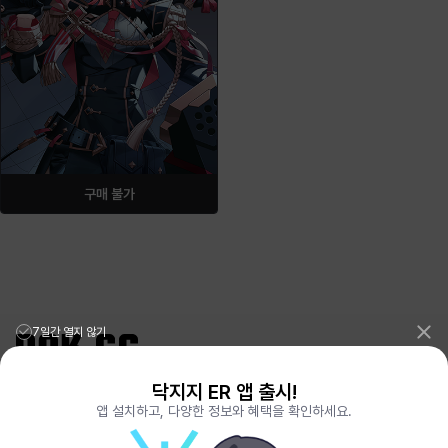
구매 불가
7일간 열지 않기
닥지지 ER 앱 출시!
리그오브레전드 전적검색 포로지지
PORO.GG
앱 설치하고, 다양한 정보와 혜택을 확인하세요.
전략적팀전투 TFT 전적검색 롤체지지
LOLCHESS.GG
메이플스토리 종합통계
MAPLE.GG