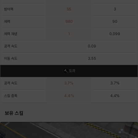
에스텔
에이든
에키온
엘레나
엠마
요한
방어력
55
3
체력
980
90
윌리엄
유민
유스티나
유키
이렘
이바
체력 재생
1
0.099
공격 속도
0.09
이슈트반
이안
일레븐
자히르
재키
제니
이동 속도
3.55
도끼
츠바메
카밀로
카티야
칼라
캐시
케네스
공격 속도
3.7
%
3.7
%
스킬 증폭
4.4
%
4.4
%
코렐라인
크레이버
클로에
키아라
타지아
테오도르
보유 스킬
펜리르
펠릭스
프리야
피오라
피올로
하트