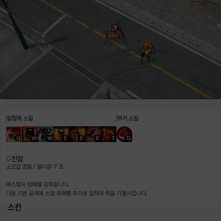
헤이즈
헨리
현우
혜진
히스이
실험체 스킬
무기 스킬
Q
W
W
E
E
R
T
D
Q
진압
소모값 없음 / 쿨다운 7 초
에스텔이 방패를 강화합니다.
다음 기본 공격에 스킬 피해를 추가로 입히며 적을 기절시킵니다.
스킨