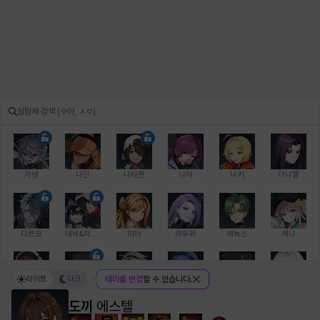
가넷
나딘
나타폰
니아
니키
다니엘
다르코
데비&마를렌
띠아
라우라
레녹스
레니
라이트
다크
테마를 변경
할 수 있습니다.
레온
로지
루크
르노어
리 다이린
리오
도끼
에스텔