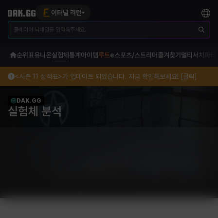
이터널 리턴
순위표
유니온
실험체
통계
아이템
루트
e스포츠/스트리머
즐겨찾기
멀티서치
파티
<시즌 11 성적표>가 업데이트 되었습니다. 지금 확인해보세요! [클릭]
DAK.GG
실험체 분석