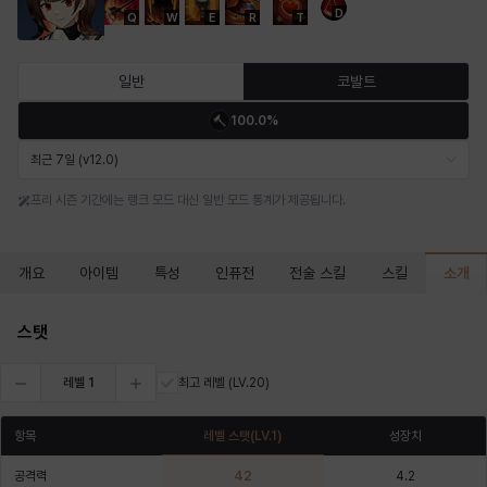
D
Q
W
E
R
T
마르티나
마이
마커스
매그너스
미르카
바냐
일반
코발트
100.0%
바바라
버니스
블레어
비앙카
비형
샬럿
최근 7일 (v12.0)
프리 시즌 기간에는 랭크 모드 대신 일반 모드 통계가 제공됩니다.
셀린
쇼우
쇼이치
수아
슈린
시셀라
소개
개요
아이템
특성
인퓨전
전술 스킬
스킬
실비아
아델라
아드리아나
아디나
아르다
아비게일
스탯
레벨
1
최고 레벨
(LV.20)
아야
아이솔
아이작
알렉스
알론소
얀
항목
레벨 스탯
(LV.
1
)
성장치
공격력
42
4.2